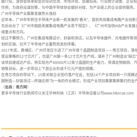
据介绍，该协会将承担会员培训交流、市场评估、会展招商、行业统计调查、企业和
作用，为政府出谋划策，与中国半导体协会做好对接，为产业链上的企业提供服务。
广州半导体产业集聚发展势头强劲
近年来，广州牢牢抓住半导体产业新一轮发展的“春天”，提前布局集成电路产业创新发
先后出台了《广州市鼓励发展集成电路产业若干规定》、《广州市加快IAB产业发
域重点和方向。
经过不懈努力，广州在集成电路设计、封装和测试，以及半导体器件、光电器件等领
划的实施，拉开了半导体产业蓄势而发的序幕。
2017年底，黄埔区、广州开发区引进了广州市首个晶圆制造项目——粤芯项目，落
营运策略的12寸芯片厂，也是广州第一条12寸芯片生产线，填补了广州制造业“缺芯
该项目建成达产后，将实现月产40000片12英寸晶圆的生产能力，将满足物联网
销售目标，进一步带动上下游企业形成千亿元产值的规模。
在粤芯项目的带动下，15家关联企业签约落户在此，包括14个产业项目和一只规模
圆制造—封装测试—终端应用”为一体的作业模式，形成产业项目集聚集群集约的全产
（
出自：南方网
）
更多半导体行业新闻可以关注华林科纳（江苏）半导体设备公司
www.hlkncse.com