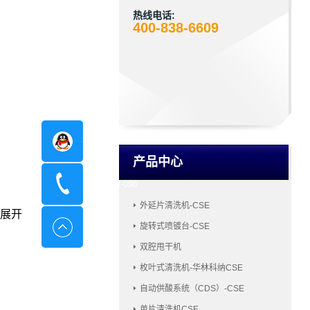
热线电话:
400-838-6609
在线咨询
产品中心
400-8798-096
外延片清洗机-CSE
展开
旋转式喷镀台-CSE
双腔甩干机
枚叶式清洗机-华林科纳CSE
自动供酸系统（CDS）-CSE
单片清洗机CSE