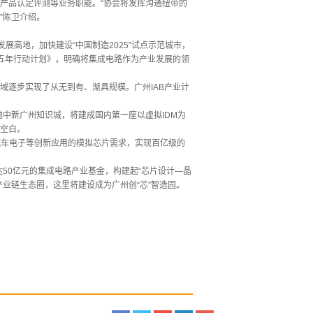
产品认定评测等业务职能。“协会将发挥沟通纽带的
”陈卫介绍。
展高地，加快建设“中国制造2025”试点示范城市，
展五年行动计划》，明确将集成电路作为产业发展的领
域逐步实现了从无到有、渐具规模。广州IAB产业计
地中新广州知识城，将建成国内第一座以虚拟IDM为
”空白。
、汽车电子等创新应用的模拟芯片需求，实现百亿级的
达50亿元的集成电路产业基金，构建起“芯片设计—晶
业链生态圈，这里将建设成为广州创“芯”智造园。