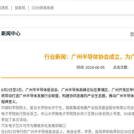
清洗机
显影机
CDS供液系统
新闻中心
您
行业新闻：广州半导体协会成立，为广
时间:
2018-06-05
点击次数:
6月2日至3日，广州市半导体座谈会、广州半导体高峰论坛在黄埔区、广州开发区
将带动打造广州半导体发展行业联盟，构建协同发展的产业生态圈，推动广州半导体
程碑意义。
中国科学院院士、复旦大学校长许宁生，国家集成电路产业投资基金股份有限公司总
电子学院执行院长张卫、中山大学微电子学院院长邓少芝等10余名院士专家、50余
参加了本次活动。
汽车电子芯片可作为穗差异化发展突破口
在6月2日举行的广州市半导体座谈会上，来自业界、学界、投资界和政界的近30位