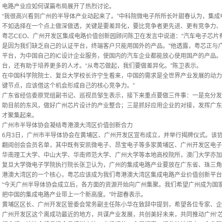
电路产业应如何谋篇布局展开了热烈讨论。
“我很高兴看到广州的半导体产业动起来了。”中科院微电子所所长叶甜春认为，集
不如选择在一个点上做深做透，关键是要差异化，要比竞争者更先进、更有竞争力、
粤芯CEO、广州开发区集成电路价值创新园顾问陈卫在发言中说道：“汽车电子芯片
是因为我们缺乏自己的认证平台，终端客户只能用国外的产品。”他透露，粤芯正与
平台，为中国自己的IC设计企业服务，使国内的汽车企业都能放心使用国产的产品
台，还有助于培养更多的人才。“从粤芯做起，我们要做差异化。”陈卫表示。
在中国科学院院士、复旦大学校长许宁生看来，中国的需求是全世界产业发展的动力
键节点，应该借这个机会形成自己的核心竞争力。”
广东省经信委原党组副书记、巡视员邹生表示，接下来重点要做三件事：一是充分发
助目前的东风，做好广州芯片设计的产业整合；三是抓好应用企业的对接，发挥广东
才聚集起来。
广州市半导体协会凝结粤港澳大湾区价值创新合力
6月3日，广州市半导体协会在黄埔区、广州开发区宣布成立，并举行揭牌仪式。该协
翻阅创会会员名单，其中既有安凯微电子、昂宝电子等多家黄埔区、广州开发区电子
华南理工大学、中山大学、华南师范大学、广州大学等本地高校院所，澳门大学亦加
复旦大学微电子学院执行院长张卫认为，广州的集成电路产业要放在广东省、珠三角
港澳大湾区的一个核心，粤芯应该成为我们粤港澳大湾区集成电路产业价值创新平台
“今天广州半导体协会成立后，各方面的资源开始向广州集聚。我们希望广州成为国
把中国的集成电路产业带上一个新高度。”叶甜春表示。
黄埔区区长、广州开发区管委会常务副主任陈小华在致辞中提到，希望各位专家、企
广州开发区这个离成功最近的地方，共谋产业发展，共创美好未来，共同推动广州‘芯