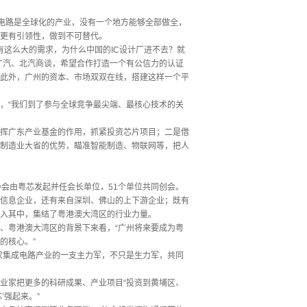
成电路是全球化的产业，没有一个地方能够全部做全，
更有引领性，做到不可替代。
有这么大的需求，为什么中国的IC设计厂进不去？就
广汽、北汽商谈，希望合作打造一个有公信力的认证
。此外，广州的资本、市场双双在线，搭建这样一个平
，“我们到了参与全球竞争最尖端、最核心技术的关
挥广东产业基金的作用，抓紧投资芯片项目；二是借
制造业大省的优势，瞄准智能制造、物联网等，把人
会由粤芯发起并任会长单位，51个单位共同创会。
信息企业，还有来自深圳、佛山的上下游企业；既有
入其中，集结了粤港澳大湾区的行业力量。
、粤港澳大湾区的背景下来看，“广州将来要成为粤
的核心。”
家集成电路产业的一支主力军，不只是生力军，共同
业家把更多的科研成果、产业项目“投资到黄埔区、
’强起来。”