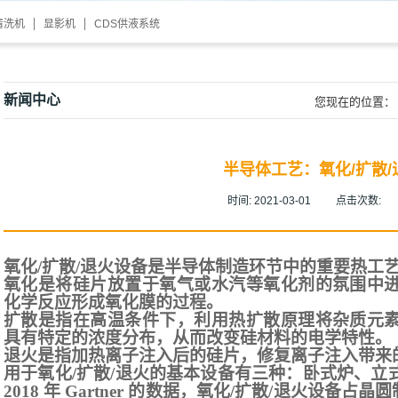
清洗机
显影机
CDS供液系统
新闻中心
您现在的位置：
半导体工艺：氧化/扩散/
时间:
2021-03-01
点击次数:
氧化
/扩散/退火设备是半导体制造环节中的重要热工
氧化是将硅片放置于氧气或水汽等氧化剂的氛围中
化学反应形成氧化膜的过程。
扩散是指在高温条件下，利用热扩散原理将杂质元
具有特定的浓度分布，从而改变硅材料的电学特性。
退火是指加热离子注入后的硅片，修复离子注入带来
用于氧化
/扩散/退火的基本设备有三种：卧式炉、立
2018 年 Gartner 的数据，氧化/扩散/退火设备