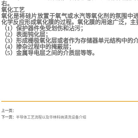
右。
氧化工艺
氧化是将硅片放置于氧气或水汽等氧化剂的氛围中
化学反应形成氧化膜的过程。氧化膜的用途广泛，主
（
1）保护器件免受划伤和沾污；
（
2）表面钝化层；
（
3）形成栅极氧化层或者作为存储器单元结构中的
（
4）掺杂过程中的掩蔽层；
（
5）金属导电层之间的介质层等等。
上一页：
下一页：
半导体工艺流程以及华林科纳清洗设备介绍