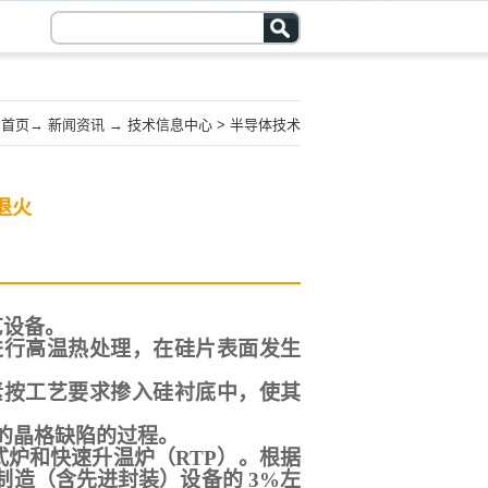
首页
→
新闻资讯
→
技术信息中心
>
半导体技术
退火
艺设备。
进行高温热处理，在硅片表面发生
素按工艺要求掺入硅衬底中，使其
的晶格缺陷的过程。
式炉和快速升温炉（RTP）。根据
占晶圆制造（含先进封装）设备的 3%左