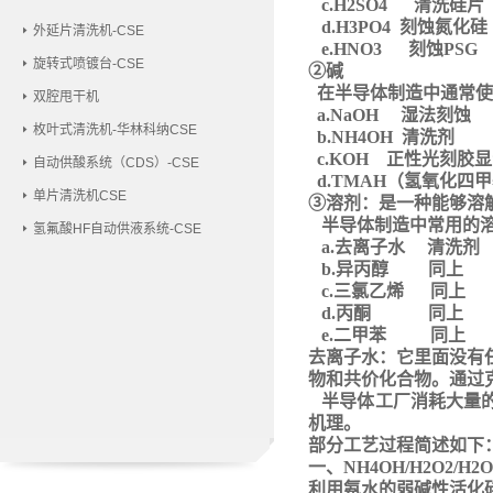
c.H2SO4 清洗硅片
d.H3PO4 刻蚀氮化硅
外延片清洗机-CSE
e.HNO3 刻蚀PSG
旋转式喷镀台-CSE
②碱
在半导体制造中通常使
双腔甩干机
a.NaOH 湿法刻蚀
枚叶式清洗机-华林科纳CSE
b.NH4OH 清洗剂
c.KOH 正性光刻胶
自动供酸系统（CDS）-CSE
d.TMAH（氢氧化四
单片清洗机CSE
③溶剂：是一种能够溶
半导体制造中常用的
氢氟酸HF自动供液系统-CSE
a.去离子水 清洗剂
b.异丙醇 同上
c.三氯乙烯 同上
d.丙酮 同上
e.二甲苯 同上
去离子水：它里面没有
物和共价化合物。通过
半导体工厂消耗大量
机理。
部分工艺过程简述如下
一、
NH4OH/H2O2/H2O 
利用氨水的弱碱性活化