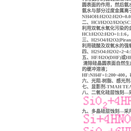
圆表面的作用，然后氨
氨水与部分过度金属离
NH4OH:H2O2:H2O=0.
二、
HCl/H2O2/H2O(SC2
利用双氧水氧化污染的
HCl:H2O2:H2O=1:
三、
H2SO4/H2O2(Piranh
利用硫酸及双氧水的强
四、
H2SO4:H2O2=2
五、
HF/H2O(DHF)或HF
清除硅晶圆表面自然生
的缓冲溶液；
HF:NH4F=1:200~4
六、光阻
-树脂、感光剂
七、显影剂
-TMAH TE
八、二氧化硅层蚀刻
—
九、多晶硅层蚀刻
—采