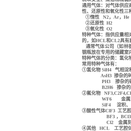
通用气体：对气体供应
性、还原性和氧化性三
①惰性 N2，Ar，He
②还原性 H2
③氧化性 O2
特种气体：指供应量相
的，如
HCL和CL2具
通常气体公司（如林
钢瓶放在专用的储藏室
特种气体的分类：氢化
常用特种气体有：
①氢化物 SiH4 气相
AsH3 掺杂的
PH3 掺杂的
B2H6 掺杂的
②氟化物 NF3,C2F4
WF6 金属淀积
SiF4 淀积、注
③酸性气体ClF3 工艺
BF3 ，BCl3 
Cl2 金属刻蚀
④其他 HCL 工艺腔