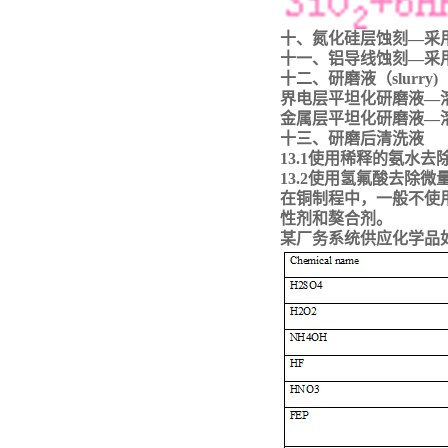
十、氮化硅层蚀刻
—采用
十一、铝导线蚀刻
—采
十二、研磨液（
slurry)
界电层平坦化研磨液
—溶
金属层平坦化研磨液
—溶
十三、研磨后清洗液
13.1使用稀释的氨水
13.2使用氢氟酸去除
在铜制程中，一般不使
性剂和獒合剂。
某厂务系统供应化学品