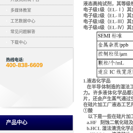
液态高纯试剂，其等级
电子级
1级（EL-Ⅰ）其金
多媒体教室
电子级
2级（EL-Ⅱ）其金
工艺数据中心
电子级
3级（EL-Ⅲ）其金
电子级
4级（EL-Ⅳ）其金
常见问题解答
下载中心
热线电话:
400-838-6609
1.液态化学品
在半导体制造的湿法
力。许多液体化学品都
片，还会产生蒸气通过
在硅片加工厂液态工艺
①酸
以下是一些在硅片加
产品中心
a.HF 刻蚀二氧化硅
b.HCL 湿法清洗化