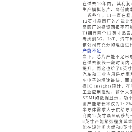
在过去10年内，其利
生产模拟芯片、降低成
近些年，
TI一直在
12英寸晶圆厂的产量比
晶圆厂的投资回报率可能
TI拥有两个12英寸晶
考虑到5G，IoT、
该公司有充分的理由进
产能不足
当下，芯片产能不足已
在过去很长一段时间内
提升，而这也给了8英
汽车和工业应用是功率
车电子的增速最快，而
据
IC insights
工业应用驱动，预计未
SEMI的数据显示，功
圆产能增长率仅为1~
半导体需求大于供给导
商向12英寸晶圆转移的
8英寸产能紧张程度延续
能在短时间内缓和8英