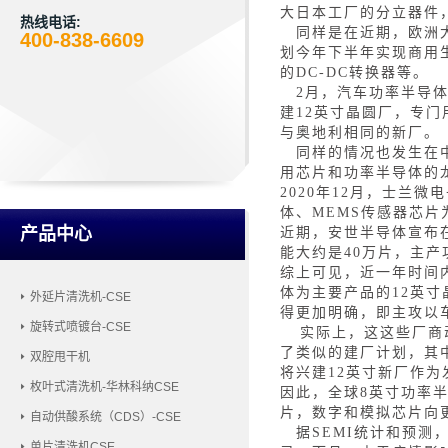
大日本工厂的分立器件
热线电话:
同样是在近期，欧洲
400-838-6609
划今年下半年实现商用
的DC-DC转换器等。
2月，汽车功率半导
建12英寸晶圆厂，专
与奥地利相同的新厂。
同样的情况也发生在
用芯片和功率半导体的
2020年12月，士兰
体、MEMS传感器芯
产品中心
近期，安世半导体宣布
能大约是40万片，主产
综上可见，近一年时间
体为主要产品的12英寸
外延片清洗机-CSE
得更加明确，即主攻以
旋转式喷镀台-CSE
实际上，这这些厂商
了类似的建厂计划，其
双腔甩干机
将兴建12英寸新厂作为
枚叶式清洗机-华林科纳CSE
因此，全球
8英寸功率
片，数字和模拟芯片向
自动供酸系统（CDS）-CSE
据
SEMI统计和预测
单片清洗机CSE