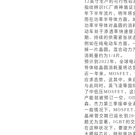
12英寸生产的可行性较
指纹辨识
IC厂商神盾
年下半年流片，明年将
而在功率半导体方面，
功率半导体对晶圆的消
动车处于渗透率快速提
期、持续的供需紧张状
例如在纯电动车方面，
掉一片晶圆。混合动力
消耗量约为1/4片。
预计到
2022年，全球
导体硅晶圆消耗量将达到
近一年来，
MOSFE
应求态势，这其中，来
与此同时，英飞凌等国
了中低压
MOSFET，
产能就被预订一空，OD
森、杰力第三季接单全满
一般情况下，
MOSFE
晶闸管交期已延长到20
题尤为显著，IGBT的
在这种状况下，要提升
大模拟芯片，特别是功