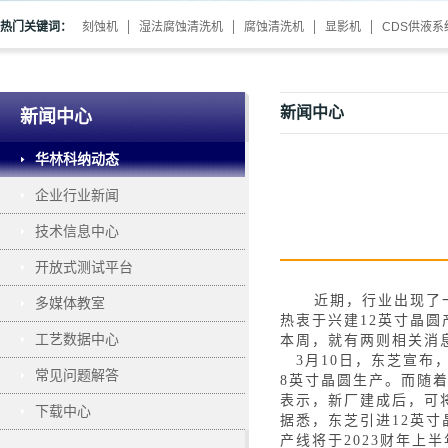
热门关键词：
刻蚀机
湿法腐蚀清洗机
腐蚀清洗机
显影机
CDS供液系
新闻中心
新闻中心
华林科纳动态
企业行业新闻
技术信息中心
开放式测试平台
近期，行业出现了
多媒体教室
热衷于兴建
12英寸晶圆
工艺数据中心
本周，就有两则相关消
3月10日，东芝宣
常见问题解答
8英寸晶圆生产。而随
表示，新厂建成后，可
下载中心
据悉，东芝引进
12英
产线将于2023财年