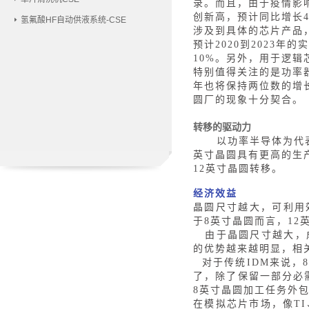
录。而且，由于疫情影响
创新高，预计同比增长4
氢氟酸HF自动供液系统-CSE
涉及到具体的芯片产品
预计2020到2023
10%。另外，用于逻辑芯
特别值得关注的是功率
年也将保持两位数的增
圆厂的现象十分契合。
转移的驱动力
以功率半导体为代
英寸晶圆具有更高的生
12英寸晶圆转移。
经济效益
晶圆尺寸越大，可利用
于8英寸晶圆而言，12
由于晶圆尺寸越大，
的优势越来越明显，相
对于传统
IDM来说
了，除了保留一部分必
8英寸晶圆加工任务外
在模拟芯片市场，像
T