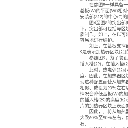
在像图
一样具备一
8
基板
的平面
相对
(W)
(Wf)
安装部
的中心
的
(312)
(C)
图
至图
的突出部
4
8
下，突出部可包括与区
质制作。如上，在以可
容易地进行维护。
如上，在基板支撑
是表示加热器区块
9
(21)
参照图
，为了装设
9
插入槽
，在插入槽
(29)
(2
此时，热电偶
(22a)
度。因此，在加热器区
现这种配置而使从加热
相似、或设为
％左右
90
情况会降低基板
的加
(W)
的插入槽
的高度
(29)
(h2)
片的加热器区块上表面
因此，，将从加热
大致
％至
％左右，
60
90
右。