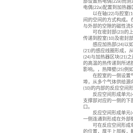
部设置热电偶
而测
(22a)
电偶
配置到加热器
(22a)
以在轴
与腔室
(22)
(1
间的空间的方式构成。
与外部的空隙的磁性流
可在密封部
的
(23)
传递到腔室
及密封
(10)
感应加热部
以
(24)
的感应线圈形成，
(21)
与加热器区块
之
(24)
(21)
的高温的热传递到所述
影响。，热障壁
例
(25)
在腔室的一侧设置
埠，从多个气体供给源
的内部的反应空间
(10)
反应空间形成单元
(
支撑部对应的一侧的下
口。
反应空间形成单元
(
一侧连通到形成在外部
可在反应空间形成
的位置，厚于上部板，