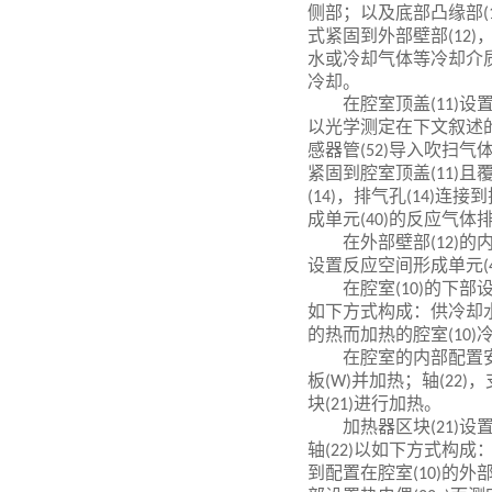
侧部；以及底部凸缘部
(
式紧固到外部壁部
(12)
水或冷却气体等冷却介
冷却。
在腔室顶盖
设
(11)
以光学测定在下文叙述
感器管
导入吹扫气
(52)
紧固到腔室顶盖
且
(11)
，排气孔
连接到
(14)
(14)
成单元
的反应气体
(40)
在外部壁部
的
(12)
设置反应空间形成单元
(
在腔室
的下部
(10)
如下方式构成：供冷却
的热而加热的腔室
(10)
在腔室的内部配置
板
并加热；轴
，
(W)
(22)
块
进行加热。
(21)
加热器区块
设
(21)
轴
以如下方式构成
(22)
到配置在腔室
的外
(10)