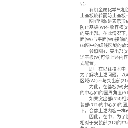
异。
有机金属化学气相
止基板旋转而防止基板
图
至图
是表示形
4
8
防止基板
在收容槽
(W)
(3
的突出部。在此情况下
面
与平面
接触
(Ws)
(Wf)
图中的虚线区域的放
(a)
参照图
，突出部
4
(3
述基板
可像上述内容
(W)
式配置。
即，在以往技术中
为了解决上述问题，以
区域
不与突出部
(Wc)
(31
为此，在基板
安
(W)
的中心
的圆周角度
(C)
(θ1
如果突出部
相
(314)
装部
的中心
的圆
(312)
(C)
下，会像上述内容一样
因此，在中，为了
相对于安装部
的中
(312)