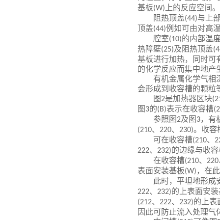
基板
上的反应空间。
(W)
阻热顶盖
与上
(44)
顶盖
例如可由对高
(44)
腔室
的内部温
(10)
热障壁
及阻热顶盖
(25)
(4
基板进行加热，同时可
的化学反应而集中地产
有机金属化学气相
会形成到收容槽的颗粒
图
是加热器区块
2
(2
图
的
表示在收容槽
3
(B)
(
参照图
及图
，有
2
3
、
、
。收容
(210
220
230)
可在收容槽
、
(210
2
、
的边缘与收容
222
232)
在收容槽
、
(210
220
表面安装基板
，在此
(W)
此时，平坦地形成
、
的上表面安装
222
232)
、
、
的上表
(212
222
232)
因此可防止流入处理气