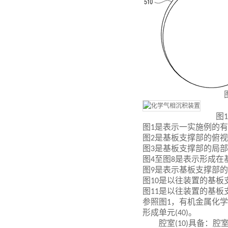
图
1
图
是表示一实施例的有
1
图
是基板支撑部的俯视
2
图
是基板支撑部的局部
3
图
至图
是表示形成在
4
8
图
是表示基板支撑部的
9
图
是以往装置的基板
10
图
是以往装置的基板
11
参照图
，有机金属化学
1
形成单元
。
(40)
腔室
具备：腔
(10)