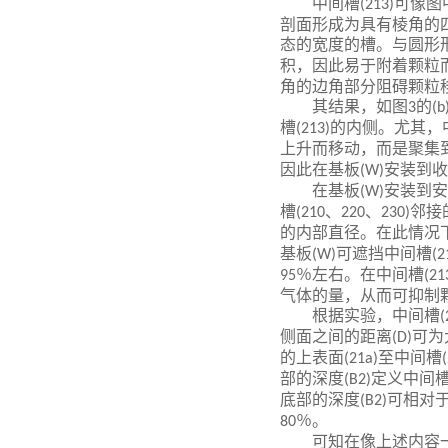
中间槽
可像图
(213)
剖面形成为具有棱角的
态的宽度的槽。与圆形
积，因此易于附着颗粒
角的边角部分阻碍颗粒
其结果，如图
的
3
(b
槽
的内侧。尤其，
(213)
上升而移动，而是聚集
因此在基板
安装到收
(W)
在基板
安装到安
(W)
槽
、
、
邻接
(210
220
230)
的内部直径。在此情况
基板
可遮挡中间槽
(W)
(2
％左右。在中间槽
95
(21
气体的量，从而可抑制
根据实验，中间槽
(
侧面之间的距离
可为
(D)
的上表面
至中间槽
(21a)
部的深度
定义中间
(B2)
底部的深度
可相对
(B2)
％。
80
可知在像上述内容