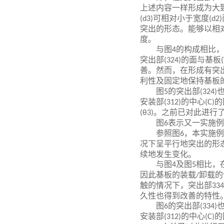
上述内容一样形成为大
可相对小于宽度
(d3)
(d2)
突出的形态。能够以相
度。
与图
的构成相比，
4
突出部
的面与基板
(324)
善。然而，在形成有突
利性及固定地保持基板
图
的突出部
5
(324)
安装部
的中心
的
(312)
(C)
。之前已对此进行
(θ3)
图
表示又一实施例
6
参照图
，本实施例
6
况下呈平行地突出的形
续地发生变化。
与图
及图
相比，
4
5
因此基板的装载
卸载的
/
触的情况下，突出部
334
久性也得到改善的特性
图
的突出部
6
(334)
安装部
的中心
的
(312)
(C)