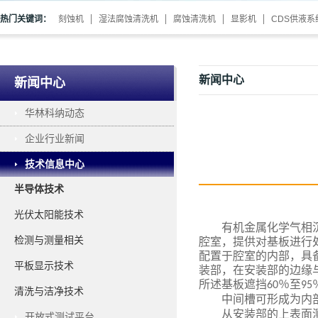
热门关键词：
刻蚀机
湿法腐蚀清洗机
腐蚀清洗机
显影机
CDS供液系
新闻中心
新闻中心
华林科纳动态
企业行业新闻
技术信息中心
半导体技术
光伏太阳能技术
有机金属化学气相
检测与测量相关
腔室，提供对基板进行
配置于腔室的内部，具
平板显示技术
装部，在安装部的边缘
所述基板遮挡
％至
60
95
清洗与洁净技术
中间槽可形成为内
从安装部的上表面
开放式测试平台