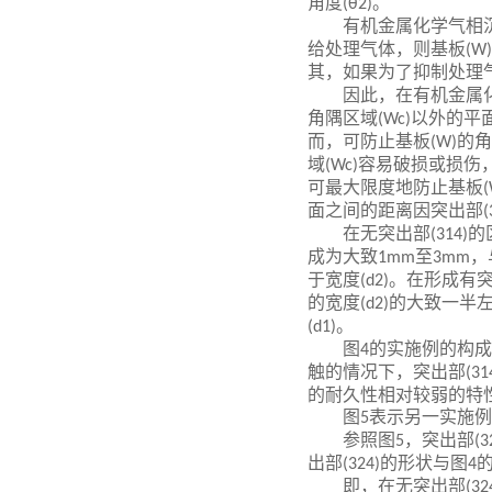
角度
。
(θ2)
有机金属化学气相
给处理气体，则基板
(W)
其，如果为了抑制处理
因此，在有机金属
角隅区域
以外的平
(Wc)
而，可防止基板
的角
(W)
域
容易破损或损伤
(Wc)
可最大限度地防止基板
(
面之间的距离因突出部
(
在无突出部
的
(314)
成为大致
至
，
1mm
3mm
于宽度
。在形成有
(d2)
的宽度
的大致一半
(d2)
。
(d1)
图
的实施例的构成
4
触的情况下，突出部
(31
的耐久性相对较弱的特
图
表示另一实施例
5
参照图
，突出部
5
(3
出部
的形状与图
(324)
4
即，在无突出部
(32