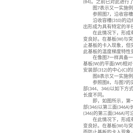
。之前已对此进行
(θ4)
图
表示又一实施例
7
参照图
，沿收容槽
7
沿收容槽
的边
(310)
出形成为具有特定的半
在此情况下，形成
变良好。在基板
与突
(W)
止基板的卡入现象，但
此基板的温度梯度特性
在像图
一样具备一
7
基板
的平面
相对
(W)
(Wf)
安装部
的中心
的
(312)
(C)
图
表示又一实施例
8
参照图
，与图
的
8
7
部
、
以如下方
(344
346)
长度不同。
即，如图所示，第
部
以第三面
(346)
(346A)
的第三面
可
(346)
(346A)
在此情况下，形成
变良好。在基板
与突
(W)
而防止基板的卡入现象