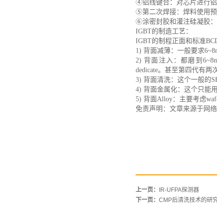
④铝线键合：对芯片进行铝
⑤第二次焊接：焊料使用预
⑥涂密封胶和灌注硅凝胶：
IGBT的制造工艺：
IGBT的制程正面和标准B
1) 背面减薄：一般要求6~
2) 背面注入：都磨到6~8mi
dedicate。甚至第四代有两
3) 背面清洗：这个一般的S
4) 背面金属化：这个只能用
5) 背面Alloy：主要考虑
免责声明：文章来源于网络
上一页：
IR-UFPA探测器
下一页：
CMP后清洗技术的研