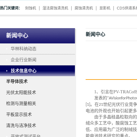
热门关键词：
刻蚀机
湿法腐蚀清洗机
腐蚀清洗机
显影机
CDS供液系
新闻中心
新闻中心
华林科纳动态
企业行业新闻
技术信息中心
半导体技术
1、
引言在
PV-TRACo
光伏太阳能技术
发表的
“
AVisionforPhoto
检测与测量相关
。在
世纪光伏行业竞争
[1]
21
电池的外观也开始引起更多
平板显示技术
由于多晶硅晶粒取向的
绒众多工艺中，酸腐蚀工艺
清洗与洁净技术
低、应用最为广泛的制绒技
能电池技术研究的重点。
开放式测试平台