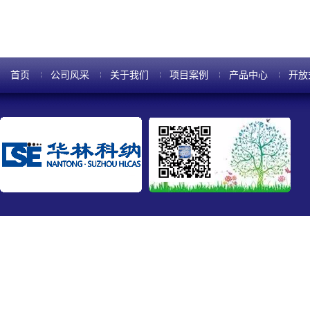
首页
公司风采
关于我们
项目案例
产品中心
开放