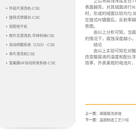
之后将腐蚀深度定在
3.
表面越亮，对其绒面进行
S
外延片清洗机-CSE
时，形成的绒面比较均匀
,
旋转式喷镀台-CSE
在链式
镀膜后，反射率越
PE
势图。
双腔甩干机
由以上分析可知，当腐
枚叶式清洗机-华林科纳CSE
的情况下，腐蚀深度越小，
结论
自动供酸系统（CDS）-CSE
由以上实验可知在对酸
单片清洗机CSE
改变酸腐液的温度和配比寻
效率、外表美观的电池片，
氢氟酸HF自动供液系统-CSE
上一页：
磷酸酸洗原理
下一页：
晶圆制造工艺介绍