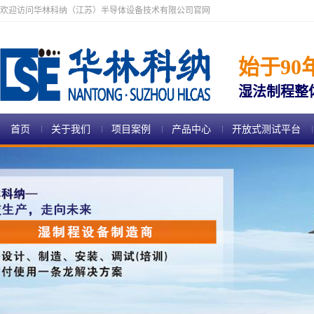
欢迎访问华林科纳（江苏）半导体设备技术有限公司官网
始于90
湿法制程整
首页
关于我们
项目案例
产品中心
开放式测试平台