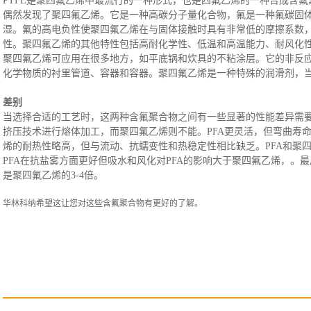
PTFE
是聚四氟乙烯中最流行的一种形式，也是四氟乙烯的一种合成含氟
偶然发现了聚四氟乙烯。它是一种高碳分子量化合物，氟是一种氟碳固
湿。氟的高电负性使聚四氟乙烯在与固体接触时具有非常低的摩擦系数，
性。聚四氟乙烯的其他特性包括高耐化学性、低温和高温能力、耐风化
聚四氟乙烯
可应用在很多地方
，如平底锅和炊具的不粘涂层。它的非反
化学物质的衬里管道、容器和容器。聚四氟乙烯是一种特殊的润滑剂，
差别
当选择合适的工艺时，这两种含氟聚合物之间有一些显著的性能差异需
挤压技术进行熔体加工，而聚四氟乙烯则不能。PFA更灵活，但弯曲寿
烯的耐热性略高，但与流动、抗蠕变性和热稳定性相比缺乏。PFA和聚四
PFA在抗盐雾方面更好
但
吸水和风化对
PFA的影响大于聚四氟乙烯，。
是聚四氟乙烯的3-4倍。
华林科纳希望这让您对这些含氟聚合物有更好的了解。