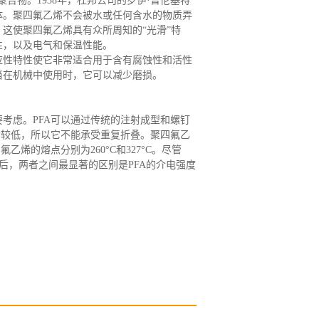
聚合物。
1938年，杜邦公司的罗伊·普伦基特
体。聚四氟乙烯不会被水或任何含水的物质弄
这使聚四氟乙烯具有众所周知的“
光滑
”特
性，以及电气和保温性能。
应性特性使它非常适合用于含有腐蚀性和活性
当在机械中使用时，它可以减少磨损。
要考虑。
PFA可以通过传统的注射成型和螺钉
命较低，所以它不能承受重复折叠。聚四氟乙
氟乙烯的熔点分别为260
°C
和
327
°C
。尽管
最后，两者之间最显著的区别是PFA的介电强度