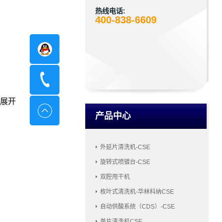
热线电话:
400-838-6609
在线咨询
400-8798-096
展开
产品中心
外延片清洗机-CSE
旋转式喷镀台-CSE
双腔甩干机
枚叶式清洗机-华林科纳CSE
自动供酸系统（CDS）-CSE
单片清洗机CSE