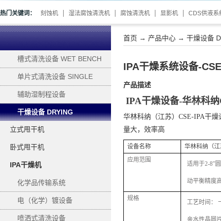
热门关键词：
刻蚀机
湿法腐蚀清洗机
腐蚀清洗机
显影机
CDS供液系
首页
→
产品中心
→
干燥设备 D
槽式清洗设备 WET BENCH
IPA干燥系统设备-CS
单片式清洗设备 SINGLE
产品描述
WAFER PROCESSING
辅助湿制程设备
IPA干燥设备
-华林科纳
SUPPORTING
干燥设备 DRYING
华林科纳（江苏）
CSE-IPA
立式甩干机
量大，效率高
卧式甩干机
设备名称
华林科纳（江苏
应用范围
适用于2-8”
IPA干燥机
动平衡精度
化学品传输系统
规格
电（化学）镀设备
工艺时间： 
ELECTROPLATING
喷洒式清洗设备
亲水性晶圆片： 