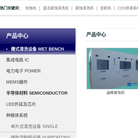
热门关键词：
刻蚀机
湿法腐蚀清洗机
腐蚀清洗机
显影机
CDS供液系
产品中心
产品中心
槽式清洗设备 WET BENCH
集成电路 IC
电力电子 POWER
ELECTRONICS
MEMS器件
晶棒腐蚀机
半导体材料 SEMICONDUCTOR
MATERIAL
LED外延及芯片
种植体系统
单片式清洗设备 SINGLE
WAFER PROCESSING
辅助湿制程设备 SUPPORTING