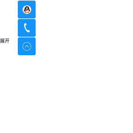
在线咨询
400-8798-096
展开