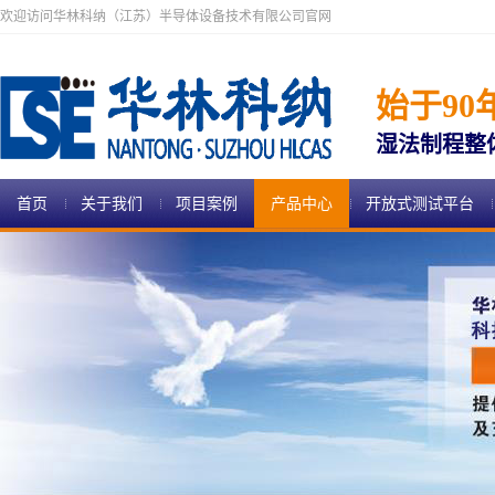
欢迎访问华林科纳（江苏）半导体设备技术有限公司官网
始于90
湿法制程整
首页
关于我们
项目案例
产品中心
开放式测试平台