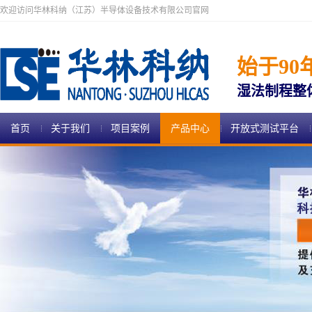
欢迎访问华林科纳（江苏）半导体设备技术有限公司官网
始于90
湿法制程整
首页
关于我们
项目案例
产品中心
开放式测试平台