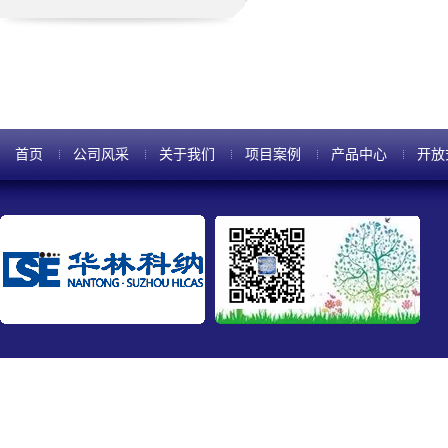
首页
公司风采
关于我们
项目案例
产品中心
开放