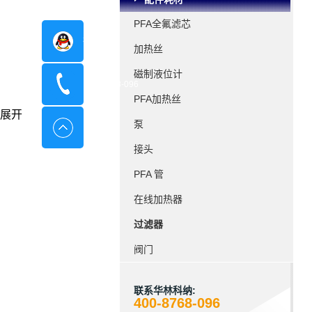
PFA全氟滤芯
在线咨询
加热丝
磁制液位计
400-8798-096
PFA加热丝
展开
泵
接头
PFA 管
在线加热器
过滤器
阀门
联系华林科纳:
400-8768-096