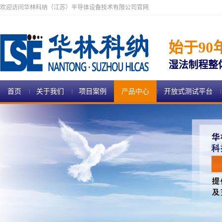
欢迎访问华林科纳（江苏）半导体设备技术有限公司官网
始于90
湿法制程整
首页
关于我们
项目案例
产品中心
开放式测试平台