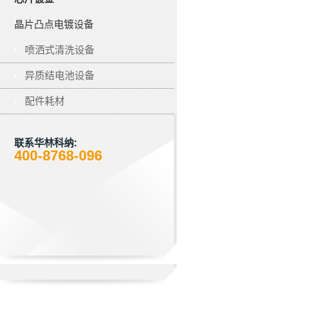
晶片凸点电镀设备
喷洒式清洗设备
异质结电池设备
配件耗材
联系华林科纳:
400-8768-096