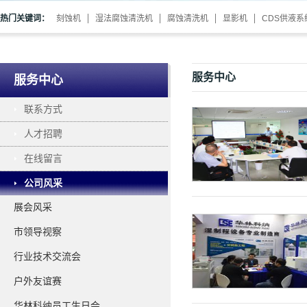
热门关键词：
刻蚀机
湿法腐蚀清洗机
腐蚀清洗机
显影机
CDS供液系
服务中心
服务中心
联系方式
人才招聘
在线留言
公司风采
展会风采
市领导视察
行业技术交流会
户外友谊赛
华林科纳员工生日会