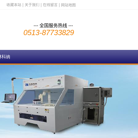
收藏本站
关于我们
在线留言
网站地图
--- 全国服务热线 ---
0513-87733829
林科纳