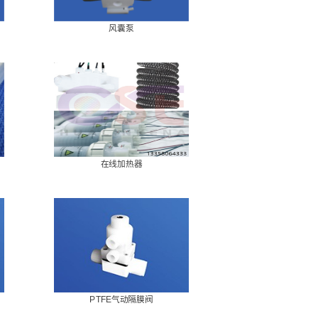
风囊泵
在线加热器
PTFE气动隔膜阀