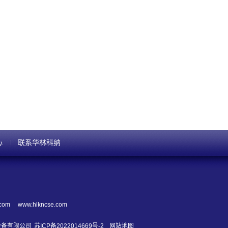
心
联系华林科纳
.com
www.hlkncse.com
导体设备有限公司
苏ICP备2022014669号-2
网站地图