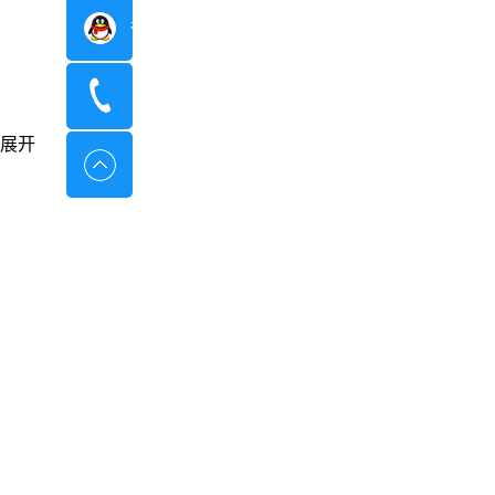
在线咨询
400-8798-096
展开