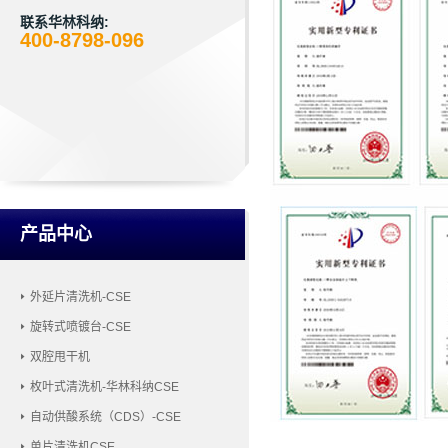
联系华林科纳:
400-8798-096
产品中心
外延片清洗机-CSE
旋转式喷镀台-CSE
双腔甩干机
枚叶式清洗机-华林科纳CSE
自动供酸系统（CDS）-CSE
单片清洗机CSE