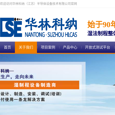
欢迎访问华林科纳（江苏）半导体设备技术有限公司官网
始于90
湿法制程整
首页
关于我们
项目案例
产品中心
开放式测试平台