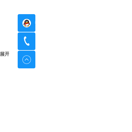
在线咨询
400-8798-096
展开