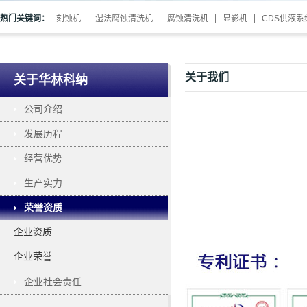
热门关键词：
刻蚀机
湿法腐蚀清洗机
腐蚀清洗机
显影机
CDS供液系
关于我们
关于华林科纳
公司介绍
发展历程
经营优势
生产实力
荣誉资质
企业资质
企业荣誉
企业社会责任