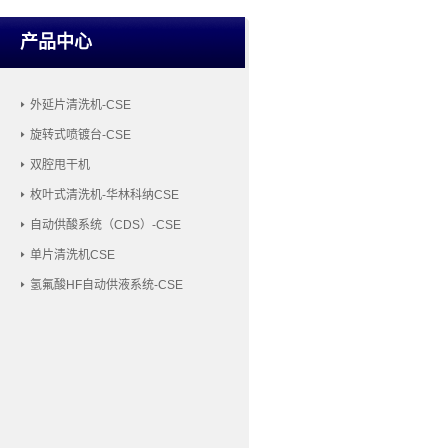
产品中心
外延片清洗机-CSE
旋转式喷镀台-CSE
双腔甩干机
枚叶式清洗机-华林科纳CSE
自动供酸系统（CDS）-CSE
单片清洗机CSE
氢氟酸HF自动供液系统-CSE