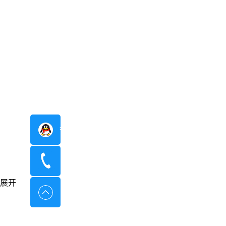
在线咨询
400-8798-096
展开