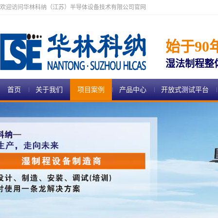
欢迎访问华林科纳（江苏）半导体设备技术有限公司官网
始于90
湿法制程整
首页
关于我们
项目案例
产品中心
开放式测试平台