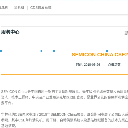
清洗机
显影机
CDS供液系统
服务中心
您
SEMICON CHINA CSE2
时间:
2018-03-26
点击次数:
SEMICON China
是中国首屈一指的半导体旗舰展览，每年吸引全球高数量和高质量
资人、技术工程师、中央及产业发展热点地区政府官员，是业界公认的会见新老供应
要平台。
华林科纳
CSE
再次参加了
2018
年
SEMICON China
展会，展会期间参展了公司四大
参观，其中
CSE
单片清洗机、甩干机、自动供液系统以及黑硅制绒设备的技术方案
基地参观。