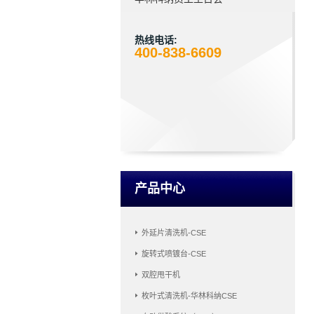
热线电话:
400-838-6609
产品中心
外延片清洗机-CSE
旋转式喷镀台-CSE
双腔甩干机
枚叶式清洗机-华林科纳CSE