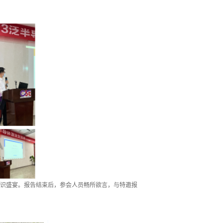
识盛宴。报告结束后，参会人员畅所欲言，与特邀报