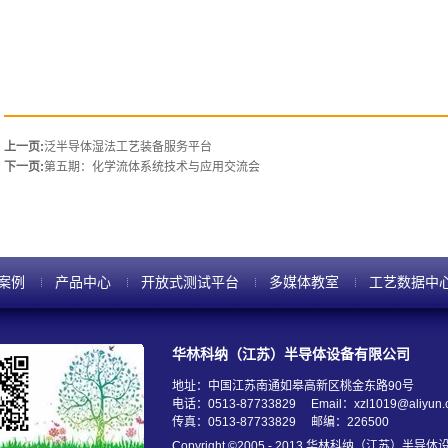
上一页:
泛半导体湿法工艺装备服务平台
下一页:
第五期：化学流体系统技术与应用交流会
案例
产品中心
开放式测试平台
多媒体教室
工艺数据中
华林科纳（江苏）半导体设备有限公司
地址：中国江苏南通如皋高新区桃金东路90号
电话：0513-87733829
Email：xzl1019@aliyun
传真：0513-87733829
邮编：226500
Copyright ©2005 - 2013 华林科纳（江苏）半