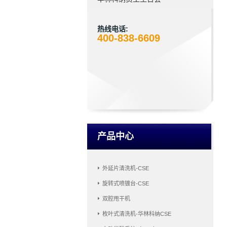
热线电话:
400-838-6609
产品中心
外延片清洗机-CSE
旋转式喷镀台-CSE
双腔甩干机
枚叶式清洗机-华林科纳CSE