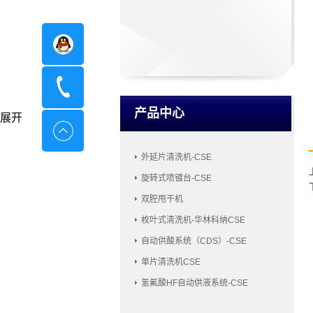
在线咨询
400-8798-096
产品中心
展开
外延片清洗机-CSE
旋转式喷镀台-CSE
双腔甩干机
枚叶式清洗机-华林科纳CSE
自动供酸系统（CDS）-CSE
单片清洗机CSE
氢氟酸HF自动供液系统-CSE