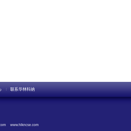
心
联系华林科纳
.com
www.hlkncse.com