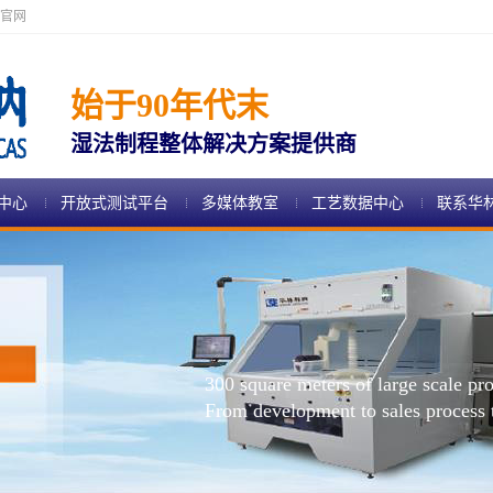
官网
始于90年代末
湿法制程整体解决方案提供商
中心
开放式测试平台
多媒体教室
工艺数据中心
联系华
300 square meters of large scale pr
From development to sales process t