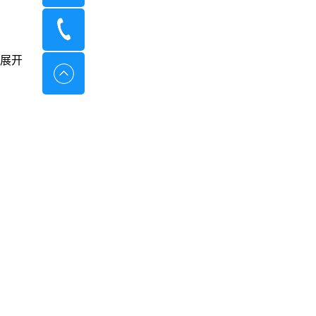
400-8798-096
展开