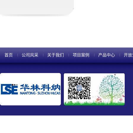
首页
公司风采
关于我们
项目案例
产品中心
开放