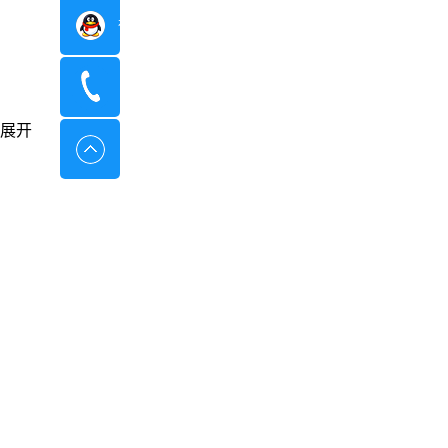
在线咨询
400-8798-096
展开