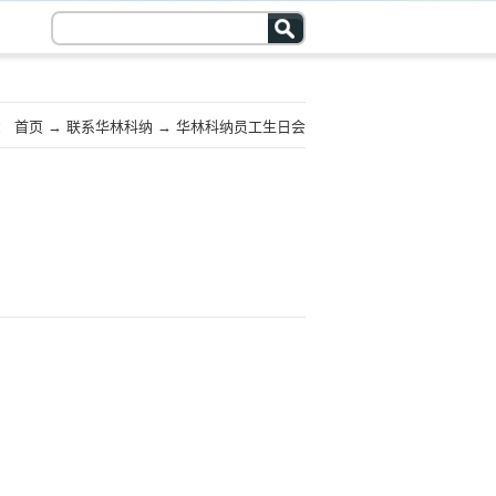
：
首页
→
联系华林科纳
→
华林科纳员工生日会