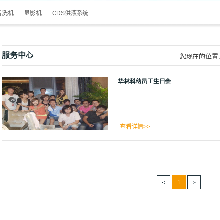
清洗机
显影机
CDS供液系统
服务中心
您现在的位置
华林科纳员工生日会
查看详情>>
1