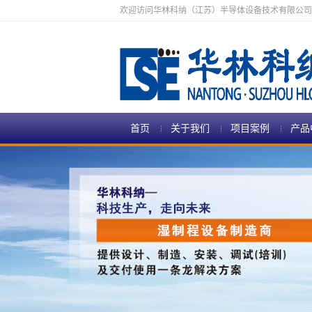
欢迎访问华林科纳（江苏）半导体设备技术有限公司
首页
关于我们
项目案例
产品