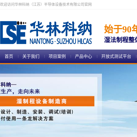
欢迎访问华林科纳（江苏）半导体设备技术有限公司官网
始于90
湿法制程整
首页
关于我们
项目案例
产品中心
开放式测试平台