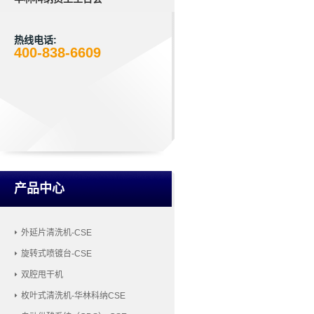
热线电话:
400-838-6609
产品中心
外延片清洗机-CSE
旋转式喷镀台-CSE
双腔甩干机
枚叶式清洗机-华林科纳CSE