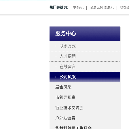
热门关键词：
刻蚀机
湿法腐蚀清洗机
腐蚀
服务中心
联系方式
人才招聘
在线留言
公司风采
展会风采
市领导视察
行业技术交流会
户外友谊赛
华林科纳员工生日会