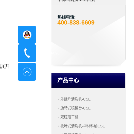
热线电话:
400-838-6609
在线咨询
400-8798-096
展开
产品中心
外延片清洗机-CSE
旋转式喷镀台-CSE
双腔甩干机
枚叶式清洗机-华林科纳CSE