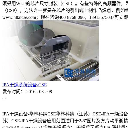
须采用WLP的芯片尺寸封装（CSP）。有些特殊的高频器件
（CSP），方法之一就是在芯片的引出端上制作凸焊点，例如
www.hlkncse.com；现在咨询400-8768-096，18913
IPA干燥系统设备-CSE
发布时间：
2016
-
03
-
08
...
IPA干燥设备-华林科纳CSE华林科纳（江苏）CSE-IPA
苏）CSE-IPA干燥设备应用范围适用于2-8”圆片及方片动平衡精度高
≤ 1•1010 atoms / cm2 增加干燥斑点： 干燥后无斑点IPA 消耗量：