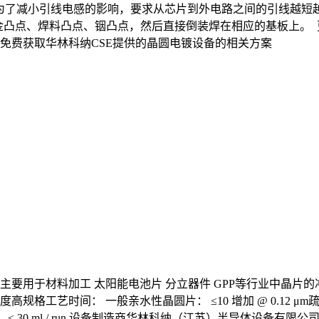
，为了减小引线电感的影响，要求从芯片到外电路之间的引线越
金凸点、焊料凸点、铟凸点，然后直接倒装焊在相应的基板上。
575037可立即免费获取华林科纳CSE提供的晶圆电镀设备的相关方案
干燥设备主要用于材料加工 太阳能电池片 分立器件 GPP等行业中
规格工艺时间： 一般亲水性晶圆片： ≤10 增加 @ 0.12 μm疏水
 ≤ 30 ml / run 设备制造商华林科纳（江苏）半导体设备有限公司 www.hlk