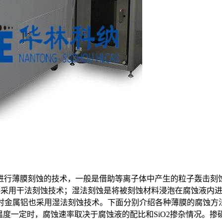
进行薄膜刻蚀的技术，一般是借助等离子体中产生的粒子轰击刻
材料采用干法刻蚀技术；湿法刻蚀是将被刻蚀材料浸泡在腐蚀液内
有时金属铝也采用湿法刻蚀技术。下面分别介绍各种薄膜的腐蚀
蚀温度一定时，腐蚀速率取决于腐蚀液的配比和SiO2掺杂情况。掺