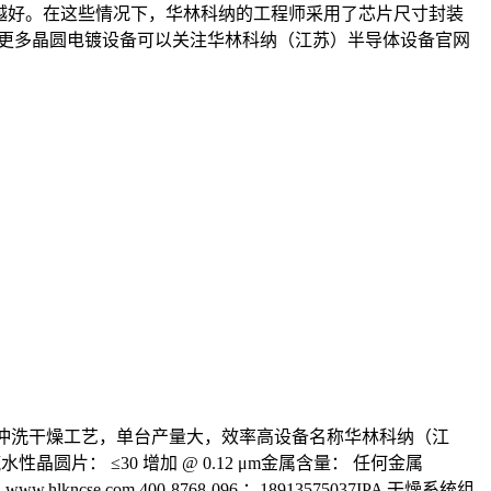
短越好。在这些情况下，华林科纳的工程师采用了芯片尺寸封装
 更多晶圆电镀设备可以关注华林科纳（江苏）半导体设备官网
晶片的冲洗干燥工艺，单台产量大，效率高设备名称华林科纳（江
性晶圆片： ≤30 增加 @ 0.12 μm金属含量： 任何金属
ncse.com 400-8768-096 ；18913575037IPA 干燥系统组