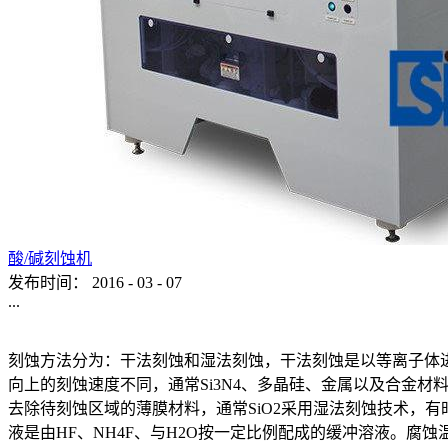
酸/碱刻蚀机
发布时间：
2016
-
03
-
07
...
刻蚀方法分为：干法刻蚀和湿法刻蚀，干法刻蚀是以等离子体
向上的刻蚀速度不同，通常Si3N4、多晶硅、金属以及合金
去除待刻蚀区域的薄膜材料，通常SiO2采用湿法刻蚀技术，
液是由HF、NH4F、与H2O按一定比例配成的缓冲溶液。腐