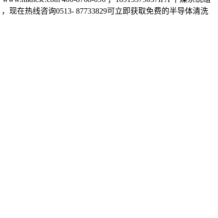
m），现在热线咨询0513- 87733829可立即获取免费的半导体清洗