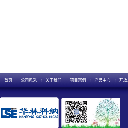
首页
公司风采
关于我们
项目案例
产品中心
开放