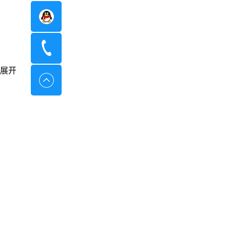
在线咨询
400-8798-096
展开