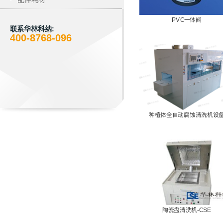
PVC一体阀
联系华林科纳:
400-8768-096
种植体全自动腐蚀清洗机设
陶瓷盘清洗机-CSE