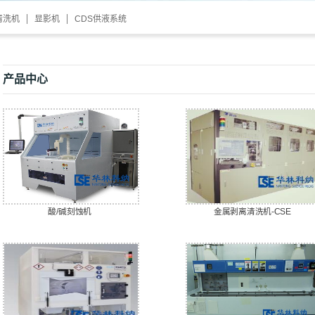
清洗机
显影机
CDS供液系统
产品中心
酸/碱刻蚀机
金属剥离清洗机-CSE