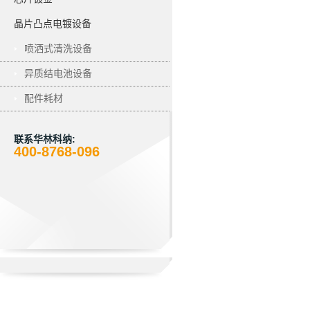
晶片凸点电镀设备
喷洒式清洗设备
异质结电池设备
配件耗材
联系华林科纳:
400-8768-096