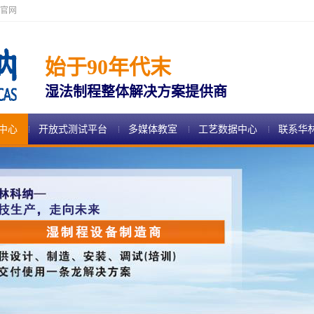
官网
始于90年代末
湿法制程整体解决方案提供商
中心
开放式测试平台
多媒体教室
工艺数据中心
联系华