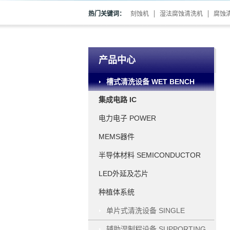
热门关键词：
刻蚀机
湿法腐蚀清洗机
腐蚀
产品中心
槽式清洗设备 WET BENCH
集成电路 IC
电力电子 POWER
ELECTRONICS
MEMS器件
半导体材料 SEMICONDUCTOR
MATERIAL
LED外延及芯片
种植体系统
单片式清洗设备 SINGLE
WAFER PROCESSING
辅助湿制程设备 SUPPORTING