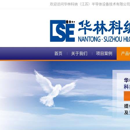
欢迎访问华林科纳（江苏）半导体设备技术有限公司
首页
关于我们
项目案例
产品