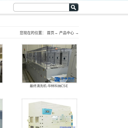
您现在的位置：
首页
→
产品中心
→
槽式清洗设备 WET BENCH
→
集成电路 IC
最终清洗机-华林科纳CSE