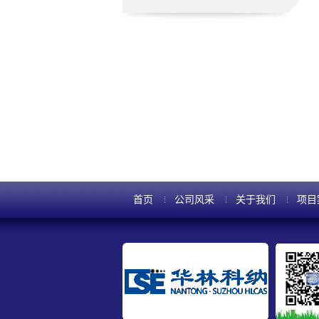
首页
公司风采
关于我们
项目