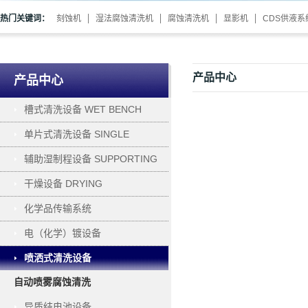
热门关键词：
刻蚀机
湿法腐蚀清洗机
腐蚀清洗机
显影机
CDS供液系
产品中心
产品中心
槽式清洗设备 WET BENCH
单片式清洗设备 SINGLE
WAFER PROCESSING
辅助湿制程设备 SUPPORTING
干燥设备 DRYING
化学品传输系统
电（化学）镀设备
ELECTROPLATING
喷洒式清洗设备
自动喷雾腐蚀清洗
异质结电池设备