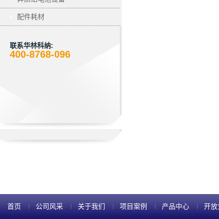
配件耗材
联系华林科纳:
400-8768-096
首页
公司风采
关于我们
项目案例
产品中心
开放