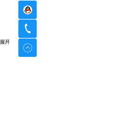
在线咨询
400-8798-096
展开