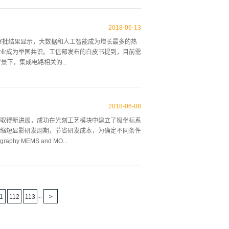
G、汽车电子、物联网等发展，引领和带动相关产业
亿元的投资；未来，基金将有效对标国内外高端芯片发
2018
-
06
-
13
金总额500亿元，分为100亿元的装备材料基金、
审批结果显示，大数据和人工智能成为增长最多的热
业成为举国共识。工信部发布的白皮书提到，目前需
下，集成电路相关的...
在陆续增加相关专业招生，有的学校还在大幅扩招。
的通知》显示，本次共新增专业2311个，涉及135
2018
-
06
-
08
18所高校新增网络空间安全专业，60所高校获批机器
取得新进展，成功在光刻工艺模块中建立了极坐标系
其中包括同济大学、哈尔滨工业大学、河南理工大学、
缩短显影研发周期，节省研发成本，为确定不同条件
跟大数据、人工智能和网络安全等行业比较，不过也
hy MEMS and MO...
20名左右扩招到了最近的180多名。一位准备报考
为首批国家集成电路人才培养基地之一的东南大...
，显影后的残留缺陷对图案化的衬底表面越来越粘，
的解决方案。利用校企合作的平台，国科大微电子学
的密切协作，成功建立一种基于粘滞流体力学的显影
...
1
112
113
缺陷的去除解决方案，为解决这一难题开辟了全新的
自：中国科学院微电子研究所）更多半导体行业新闻