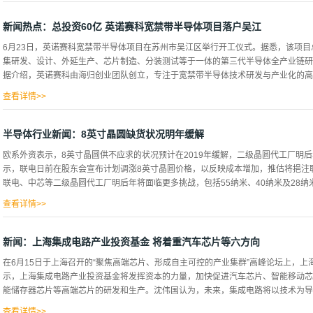
主力军...
工龙头台积电已经决定增加7纳米制程的产能，用以协助AMD不仅生产GPU芯片，还包
EPYC服务器芯片。AMD的EPYC处理器已经在资料中心、单处理器服务器的市场
新闻热点：总投资60亿 英诺赛科宽禁带半导体项目落户吴江
不过，AMD在某些情况下，因为可以提供更佳的效率，以及更好性能的情况下，使得A
6月23日，英诺赛科宽禁带半导体项目在苏州市吴江区举行开工仪式。据悉，该项目总
颖而出。例如DELL-EMC、HP Enterprise及其他公司的产品上。预料，未来7纳
集研发、设计、外延生产、芯片制造、分装测试等于一体的第三代半导体全产业链研
AMD的优势，以提供市场更高的性能、更多的核心数，以及更高的效率的解决方案
据介绍，英诺赛科由海归创业团队创立，专注于宽禁带半导体技术研发与产业化的高科
量优势。例如，近期在高端市场上最近推出了第2代Ryzen Threadripper处理器
级的英特尔28核心处理器要多，同时相容于现有的X399...
查看详情>>
心专利技术。2017年年底，英诺赛科在珠海成功建设完成了我国首条八英寸硅基氮
一领域的空白。开工仪式上，吴江区副区长、汾湖高新区党工委副书记、管委会主任
半导体行业新闻：8英寸晶圆缺货状况明年缓解
于相关上下游企业向吴江集聚靠拢，形成产业集群效应，将汾湖高新区打造成为一个
欧系外资表示，8英寸晶圆供不应求的状况预计在2019年缓解，二级晶圆代工厂明
持英诺赛科宽禁带半导体项目的建设，并为海归创业人士创造有利的政策环境，共同
示，联电日前在股东会宣布计划调涨8英寸晶圆价格，以反映成本增加，推估将挹注联
示，目前，在氮化镓的电子电力器件及射频器件，尤其是硅基氮化镓领域，我国还未
联电、中芯等二级晶圆代工厂明后年将面临更多挑战，包括55纳米、40纳米及28纳米
面、填补我国高端半导体器件的产业空白。同时，该项目也是该领域全球首个大型量产
能源汽车、高速列车、电子信息、航空航天、能源互联网等产业的自主创新发展和其
查看详情>>
心电子元器件。(...
，原因在于晶圆代工厂龙头台积电的55纳米、40纳米制程更具竞争力，加上二级晶
恐侵蚀获利。欧系外资预期，8英寸晶圆供不应求的状况将在2019年缓解，原因是20
新闻：上海集成电路产业投资基金 将着重汽车芯片等六方向
芯片从8英寸晶圆改采12英寸晶圆，以获得更好的功耗及更小的芯片尺英寸；若晶圆
在6月15日于上海召开的“聚焦高端芯片、形成自主可控的产业集群”高峰论坛上，
供给吃紧问题缓解后，将需要降价求售。 （出自：台湾经济日报）更多半导体行业
示，上海集成电路产业投资基金将发挥资本的力量，加快促进汽车芯片、智能移动芯
www.hlkncse.com
能储存器芯片等高端芯片的研发和生产。沈伟国认为，未来，集成电路将以技术为导向
查看详情>>