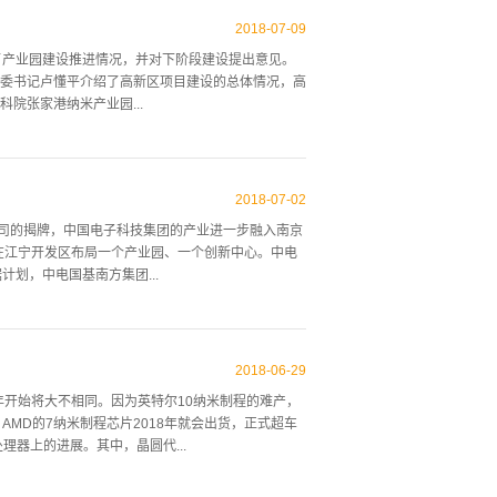
无线通讯中的核心器件，到2020年市场规模将达千亿
元的电子信息项目，如投资465亿元的京东方绵阳第
2018
-
07
-
09
器项目。随着诺思（绵阳）微系统基地项目的投资建设，
了产业园建设推进情况，并对下阶段建设提出意见。
端产品关键显示器件及集成电路为核心的完整产业生
委书记卢懂平介绍了高新区项目建设的总体情况，高
（江苏）半导体设备公司
院张家港纳米产业园...
，工程建设一方面确保建设质量，一方面紧抓建设进
目建成后，将成为全市化合物半导体人才的集聚地，
2018
-
07
-
02
的孵化器，预期可孵化化合物半导体、集成电路等领域
公司的揭牌，中国电子科技集团的产业进一步融入南京
平联合研发公共服务平台、国内具有知名影响力的化
在江宁开发区布局一个产业园、一个创新中心。中电
球领先的化合物半导体协同创新平台的核心单元，是
划，中电国基南方集团...
引擎。（出自： 张家港高新技术产业开发区）更多半
产业基础，布局射频集成电路设计、制造、封测等产
目前，射频集成电路产业化项目已经作为中国电科第
2018
-
06
-
29
新中心。微系统作为后摩尔时代的关键技术方向，将
年开始将大不相同。因为英特尔10纳米制程的难产，
是中国企业对国外主流企业实现“弯道超车”的良好机
MD的7纳米制程芯片2018年就会出货，正式超车
知名研发机构等深化合作。高涛说：“上个月55所与
器上的进展。其中，晶圆代...
约，以此为基础，中电国基南方子集团将依托‘中电芯
效应。”中国电科是军工电子国家队、国家信息化建设