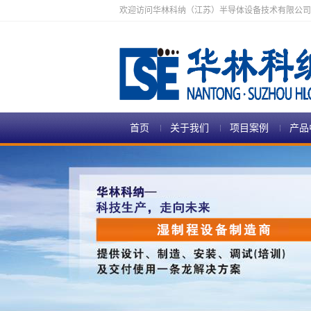
欢迎访问华林科纳（江苏）半导体设备技术有限公司
首页
关于我们
项目案例
产品