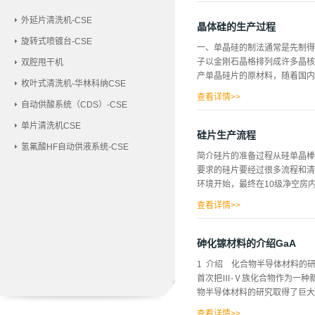
统、有机溶剂蒸...
xy) （6）外延生长法 (LPE) 
外延片清洗机-CSE
腐蚀(etching) （7）光刻胶
晶体硅的生产过程
旋转式喷镀台-CSE
一、单晶硅的制法通常是先制得
子以金刚石晶格排列成许多晶
双腔甩干机
产单晶硅片的原材料，随着国内
枚叶式清洗机-华林科纳CSE
查看详情>>
自动供酸系统（CDS）-CSE
呈快速增长的趋势。 单晶硅圆片
单片清洗机CSE
制的集成电路越多，芯片的成本
硅片生产流程
（CZ）、区熔法（FZ）和外
氢氟酸HF自动供液系统-CSE
简介硅片的准备过程从硅单晶棒
电路、二极管、外延片衬底、太
要求的硅片要经过很多流程和清
用于大功率输变电、电力机车、
环境开始，最终在10级净空房
用于集成电路领域。 由于成本
存储器电路通常使用CZ抛光片，因
查看详情>>
主要种类：能修正物理性能如尺
硅片加工的主要的步骤如表1.
砷化镓材料的介绍GaA
以减少硅片的沾污。在以下的章
1 介绍 化合物半导体材料的研究
5. 腐蚀6. 背损伤7. ...
首次把Ⅲ-Ⅴ族化合物作为一种
物半导体材料的研究取得了巨大
查看详情>>