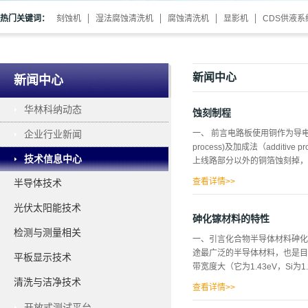
热门关键词：
刻蚀机
湿法腐蚀清洗机
腐蚀清洗机
显影机
CDS供液系
新闻中心
新闻中心
华林科纳动态
蚀刻制程
企业行业新闻
一、 前言电路板使用铜作为导电
process)及加成法（add
技术信息中心
上线路部分以外的铜箔蚀刻掉，
查看详情>>
半导体技术
法；而后者则采未压铜膜的基板
光伏太阳能技术
为全板镀铜法（pannel plat
砷化镓材料的特性
additive）。目前电路板
检测与测量相关
一、引言化合物半导体材料砷化
重要。二、 蚀刻液之分类与说
途最广泛的半导体材料，也是目
平板显示技术
层，对干膜攻击力较低；反之，
带宽度大（它为1.43eV，Si
大致上十分清楚；有干膜的流程
清洗与洁净技术
要用在内层蚀刻以氯酸钠、氯化铜
查看详情>>
开放式测试平台