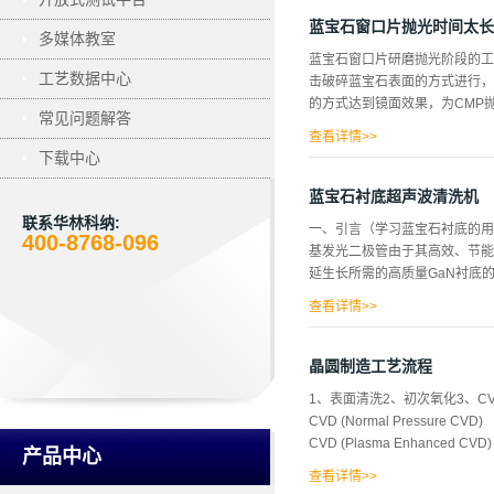
低、光电特性好。用砷化镓材料
料，也是继硅材料之后最重要的
蓝宝石窗口片抛光时间太长
多媒体教室
等特性。所以,用该材料制造的
蓝宝石窗口片研磨抛光阶段的工
业不景气的状况下, GaAs材料
工艺数据中心
击破碎蓝宝石表面的方式进行，
晶生长速度慢、材料机械强度弱
的方式达到镜面效果，为CMP
民用和产业等领域的广泛用途,
常见问题解答
化镓晶格是由两个面心立方(fcc
查看详情>>
下载中心
过程，其中，腐蚀的厚度仅仅达
异常加长的现象，时间太长的表
蓝宝石衬底超声波清洗机
4、 表面发蒙，雾化。以上现
联系华林科纳:
一、引言（学习蓝宝石衬底的用
微，蓝宝石抛光时间长，无非就
400-8768-096
基发光二极管由于其高效、节能
么呢？毫无疑问是研磨过后的镜
延生长所需的高质量GaN衬底
随着行星轮的运转方式在研磨机
条形的镜片在行星轮里是位置相
查看详情>>
石，由于蓝宝石与GaN材料存
高。大量研究表明，图形化蓝宝
晶圆制造工艺流程
二、蓝宝石衬底的常规清洗方法
1、表面清洗2、初次氧化3、CVD(Che
取消了传统清洗方法中使用的三
CVD (Normal Pressure CVD
间，提高清洗效率和质量。工艺
CVD (Plasma Enhanced CVD
空化作用、加速度作用及直进流
产品中心
洗用超声波设备类型中的光学超声
查看详情>>