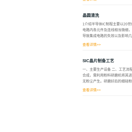
化镓（GaAs）材料是目前生
优越的性能和能带结构，使砷化
晶圆清洗
德国以及美国等国际大公司手中
1介绍半导体IC制程主要以2
化镓是典型的直接跃迁型能带结
电路内各元件及连线相当微细，
光电器件的优良材料。 在300 K
导致集成电路的失效以及影响几
较高的温度下和承受较大的功率。
查看详情>>
造步骤如高温扩散、离子植入前
有效地使用化学溶液或气体清除
SIC晶片制备工艺
从事晶圆湿法清洗设备的厂家。 ' O( O&
一、主要生产设备 二、工艺流
和无机物参与完成，另外，制作
合成，需利用粉料研磨机将其进
染物发生的情况，大致可将污染物分为颗粒、
无粉尘产生。研磨好后的细硅粉
X8 n& l6 U4 D& ...
查看详情>>
过程中可能会有少量硅粉散逸。
物料约1公斤）,盖好盖，然后将
粉料合成炉加热温度约为200
是晶体粒径较小，完全不能满足
使用过程中散逸的少量粉尘。3
后在籽晶周围放入粉料合成炉合