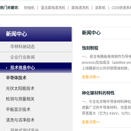
热门关键词：
刻蚀机
湿法腐蚀清洗机
腐蚀清洗机
显影机
CDS供液系
新闻中心
新闻中心
华林科纳动态
蚀刻制程
企业行业新闻
一、 前言电路板使用铜作为导电
process)及加成法（add
技术信息中心
上线路部分以外的铜箔蚀刻掉，
查看详情>>
半导体技术
法；而后者则采未压铜膜的基板
光伏太阳能技术
为全板镀铜法（pannel plat
砷化镓材料的特性
additive）。目前电路板
检测与测量相关
一、引言化合物半导体材料砷化
重要。二、 蚀刻液之分类与说
途最广泛的半导体材料，也是目
平板显示技术
层，对干膜攻击力较低；反之，
带宽度大（它为1.43eV，Si
大致上十分清楚；有干膜的流程
清洗与洁净技术
要用在内层蚀刻以氯酸钠、氯化铜
查看详情>>
开放式测试平台