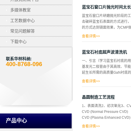
低、光电特性好。用砷化镓材料
料，也是继硅材料之后最重要的
蓝宝石窗口片抛光时间太长
多媒体教室
等特性。所以,用该材料制造的
蓝宝石窗口片研磨抛光阶段的工
业不景气的状况下, GaAs材料
工艺数据中心
击破碎蓝宝石表面的方式进行，
晶生长速度慢、材料机械强度弱
的方式达到镜面效果，为CMP
民用和产业等领域的广泛用途,
常见问题解答
化镓晶格是由两个面心立方(fcc
查看详情>>
下载中心
过程，其中，腐蚀的厚度仅仅达
异常加长的现象，时间太长的表
蓝宝石衬底超声波清洗机
4、 表面发蒙，雾化。以上现
联系华林科纳:
一、引言（学习蓝宝石衬底的用
微，蓝宝石抛光时间长，无非就
400-8768-096
基发光二极管由于其高效、节能
么呢？毫无疑问是研磨过后的镜
延生长所需的高质量GaN衬底
随着行星轮的运转方式在研磨机
条形的镜片在行星轮里是位置相
查看详情>>
石，由于蓝宝石与GaN材料存
高。大量研究表明，图形化蓝宝
晶圆制造工艺流程
二、蓝宝石衬底的常规清洗方法
1、表面清洗2、初次氧化3、CVD(Che
取消了传统清洗方法中使用的三
CVD (Normal Pressure CVD
间，提高清洗效率和质量。工艺
CVD (Plasma Enhanced CVD
空化作用、加速度作用及直进流
产品中心
洗用超声波设备类型中的光学超声
查看详情>>