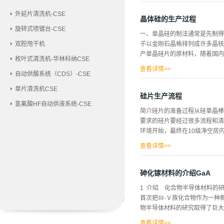
统、有机溶剂蒸...
xy) （6）外延生长法 (LPE) 
外延片清洗机-CSE
腐蚀(etching) （7）光刻胶
晶体硅的生产过程
旋转式喷镀台-CSE
一、单晶硅的制法通常是先制得
双腔甩干机
子以金刚石晶格排列成许多晶
产单晶硅片的原材料，随着国内
枚叶式清洗机-华林科纳CSE
查看详情>>
自动供酸系统（CDS）-CSE
呈快速增长的趋势。 单晶硅圆片
单片清洗机CSE
制的集成电路越多，芯片的成本
硅片生产流程
氢氟酸HF自动供液系统-CSE
（CZ）、区熔法（FZ）和外
简介硅片的准备过程从硅单晶棒
电路、二极管、外延片衬底、太
要求的硅片要经过很多流程和清
用于大功率输变电、电力机车、
环境开始，最终在10级净空房
用于集成电路领域。 由于成本
存储器电路通常使用CZ抛光片，因
查看详情>>
主要种类：能修正物理性能如尺
硅片加工的主要的步骤如表1.
砷化镓材料的介绍GaA
以减少硅片的沾污。在以下的章
1 介绍 化合物半导体材料的研究
5. 腐蚀6. 背损伤7. ...
首次把Ⅲ-Ⅴ族化合物作为一种
物半导体材料的研究取得了巨大
查看详情>>