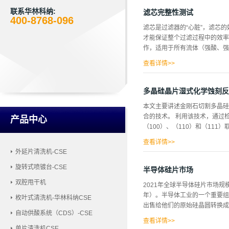
有哪些？ 大金生产两种类型的P
201SH、AP-211SH、AP-2
联系华林科纳:
滤芯完整性测试
400-8768-096
且抗应力开裂的等级，有416HP、440
滤芯是过滤器的“心脏”，滤芯
Plus 本文主要讲解大金的AP-2
才能保证整个过滤过程中的效率。
PFA管件、接头及其他高纯制
作，适用于所有流体（强酸、强碱
性：① 熔体流动速率（MFR）流
查看详情>>
，高压工作下无破损·折叠设计
（污染物大于孔膜）完整滤
多晶硅晶片湿式化学蚀刻反
非完整滤膜存在的缺陷会是使下
本文主要讲述金刚石切割多晶硅（
气体冲破已经湿润的滤膜，气体大
合的技术。 利用该技术，通过
产品中心
（100）、（110）和（11
查看详情>>
外延片清洗机-CSE
明，对于mc-Si晶片，不同晶
旋转式喷镀台-CSE
加剂与氢氧化钾溶液的比较表明，
半导体硅片市场
如下：硅晶片用激光切割成4x4
双腔甩干机
2021年全球半导体硅片市场规模为
表面损伤去除溶液HNA（根据
年）。半导体工业的一个重要组
枚叶式清洗机-华林科纳CSE
中进行抛光。在损伤去除过程结束
出售给他们的原始硅晶圆转换成芯
晶圆进行化学纹理（表1）。最后
自动供酸系统（CDS）-CSE
[24]溶液...
查看详情>>
单片清洗机CSE