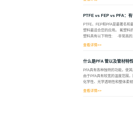
学设备免受腐蚀。也可应用于过
一种合成含氟聚合物。1938
PTFE vs FEP vs PF
四氟乙烯不会被水或任何含水的
PTFE、FEP和PFA是最
周知的“光滑”特性。聚四氟乙
塑料最适合您的应用。 氟塑料
多地方，如平底锅和炊具的不粘
塑料具有以下特性: ·非常高的
乙烯是一种特殊的润滑剂，当在
差异需要考虑。PFA可以通过传
查看详情>>
的耐化学品和耐溶剂性 ·非常
氟聚合物可以提供良好的价格和性能优
什么是PFA 管以及管材特
不寻常的含氟聚合物，在温度、
PFA具有各种独特的功能，使
众不同: ·最佳性价比 ·+26
由于PFA具有较宽的温度范围
化学性、光学透明性和整体柔韧
查看详情>>
、制药和半导体行业，都非常重
量设备以及半导体设备通常会受
有效方法。此外，即使在高温下
有机化学品和组合。另一方面，
型中工作良好。由于其显著的化
用于半导体和医药制造。PFA