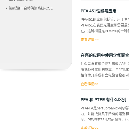
晶片的需求。总体而言，预计该
氢氟酸HF自动供液系统-CSE
半导体硅片市场分为小于 150 毫
PFA 451性能与应用
增长率增长。由于硅片制造技术
PFA451的应用包括管、用
大直径，即 450 MM 硅片
PFA451在表面光滑度和需要
的每个芯片成本更低。此外，市场
在。这种树脂是PFA350的一
导体和电子设备中的使用越来越
造商越来...
查看详情>>
小化球晶尺寸来提高表面光滑度，
2)，优质树脂具有最低水平的
在您的应用中使用含氟聚合物
脂。此外，PFA451的提高
什么是含氟聚合物？氟聚合物（
适用于纯度需要十亿分范围的恶
降低各种应用的成本。与非氟化
其他热塑性塑料相比，PFA4
相容性几乎所有含氟聚合物都对
乙烯的性能。 由整洁的聚四氟
热性、韧性和灵活性、低摩擦系数
查看详情>>
而不会发生任何可检测到的化学
合物相比,已发现含氟聚合物在高
PFA 和 PTFE 有什么区别
(LOI)，这使其不易燃。它
PFAPFA是perfluoro
价值。 3.含氟聚合物不含添
力，并能抵抗几乎所有的溶剂和
物基本纯度解决了制药、医疗、
度。PFA具有非凡的耐燃性、化
有异物转移到流经它们的高纯度
在的有害物质。这种纯度还意味着大多
查看详情>>