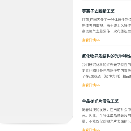
有用，因为不会去...
以容易地用对硅的影响可以忽略
中。如果氧化物用作硅加工的高
等离子去胶新工艺
时，可以避免使用氧化物掩膜，
目前,在国内外半一导体器件制
向异性蚀刻，通常在KOH（氢
制造者的重视。由于该工艺操作
光进行，抗蚀剂对此不敏感。这
高温氧气去胶常使一次布线铝层由
蚀剂，因为未经稀释的KOH会
（HF）。如果直接使用，则这
查看详情>>
硝酸去胶后擦片又常使铝层擦伤
的欧姆接触,提高了多层布线的
氮化物异质结构的光学特性
四态,高度电离的气体叫做等离
我们研究材料的红外光学特性的
如氢弹的爆炸,火花放电及太阳
少氮化物红外光电器件中内置极
等离子体去胶工艺使用的是低温
了在c面GaN（极性方向）和m面
子在电场力作用下,向正电极运
种高能量的自由电子撞击气体分
查看详情>>
数...
间的比较。对于m面取向的Ga
器件建模外，非极性GaN上结
单晶抛光片清洗工艺
够观察到在Kyma Tech的m
随着科技的发展，在当前社会中
最有希望的。我们最近首次能够观察
高。因此，半导体单晶抛光片的
于未来的非极性氮化物器件是最有希
量，不能仅仅对抛光片表面的污
中的近红外吸收。这些结果对于
查看详情>>