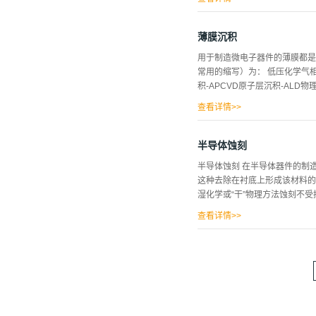
粗糙度、氧化膜厚度、表面化学
洗工艺来说，硅单晶抛光片的清
薄膜沉积
光片来说，其清洗工艺仍然较为
用于制造微电子器件的薄膜都是
导体材料抛光片的关键性技术，
常用的缩写）为： 低压化学气相
晶抛光片的过程中，由于半导体
积-APCVD原子层沉积-ALD物
中，先用稀氟氢酸进行清洗，然
光片清洗工艺中，先使用氢氧化
查看详情>>
洗工艺中，先用浓硫酸进行清...
积-Epi化学气相沉积和薄膜
CVD工艺的反应性使其与物理
半导体蚀刻
应形成的。有关其他信息，请参
半导体蚀刻 在半导体器件的制
为多个离散步骤：首先，必须将
这种去除在衬底上形成该材料的
到基底表面。一旦在表面上，前
湿化学或“干”物理方法蚀刻不受
须从基材表面解吸，从而为更多
体多晶硅介电薄膜二氧化硅（包括
查看详情>>
ULSI技术问世之前，湿式化
学蚀刻逐渐取代了干法蚀刻技术
掩模定义的特征尺寸与在基板上
性要精确得多。此外，先进设备
材料的能力。图3提供了有助于
这可能是因为许多用于设备制造