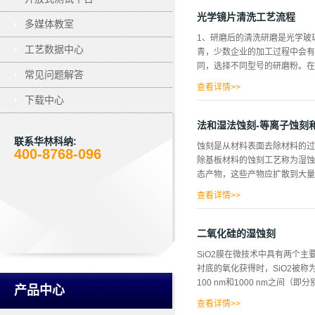
法是本发明所要解决的问题。发
到上述目的，本发明采用的技术
光学镜片清洗工艺流程
多媒体教室
片中片浸泡入清水中，超声波振荡
1、研磨后的清洗研磨是光学玻
1min；（3）将经过步骤（2
工艺数据中心
青，少数企业的加工过程中会有
浸泡入天然植物胶溶液中，超声
同，选择不同型号的研磨粉。在
植物胶溶液的浓度为0.5-2w
常见问题解答
干；（7）在密封干燥器中冷却至
查看详情>>
下载中心
研磨后的清洗设备大致分为两种
下：有机溶剂清洗剂（超声波）-
法和湿法蚀刻-等离子蚀刻
途是清洗沥青及漆片。以前的溶
联系华林科纳:
蚀刻是从材料表面去除材料的过
汰阶段；而长期使用三氯乙烯易
400-8768-096
除基板材料的蚀刻工艺称为湿蚀
剂厂家研制生产了非ODS溶剂
态产物，这些产物应扩散到大量
条件的要求。比如在少数企业的
备的溶剂清洗槽冷凝管较少，自
查看详情>>
清洗剂的主要用...
反应（通过使用反应性等离子体
过程。干法刻蚀（等离子刻蚀）
二氧化硅的湿蚀刻
蚀刻通常是各向同性的，这导致
SiO2膜在微技术中具有两个
须被蚀刻剂化学物质覆盖。此外
衬底的氧化获得时，SiO2被
非常高。干蚀刻的一些优点是其
100 nm和1000 nm之间（
法蚀刻的一个例子是等离子体蚀
产品中心
在任何方向上反应并且可以从掩
查看详情>>