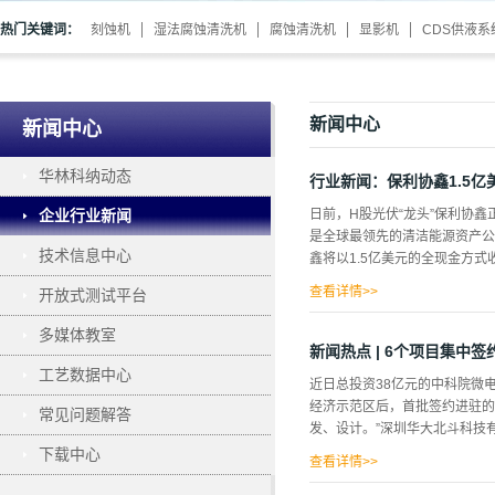
热门关键词：
刻蚀机
湿法腐蚀清洗机
腐蚀清洗机
显影机
CDS供液系
新闻中心
新闻中心
华林科纳动态
行业新闻：保利协鑫1.5亿美
企业行业新闻
日前，H股光伏“龙头”保利协鑫正
是全球最领先的清洁能源资产公司
技术信息中心
鑫将以1.5亿美元的全现金方式收购SunE
查看详情>>
开放式测试平台
Solaicx的部分技术和资
多媒体教室
反垄断局、联邦贸易委员会、美
新闻热点 | 6个项目集中签
SunEdison的收购案，
工艺数据中心
近日总投资38亿元的中科院微
国SMP股权。在业内人士看来
经济示范区后，首批签约进驻
常见问题解答
发人员，也不承担韩国项目的债务
发、设计。”深圳华大北斗科技有
续直拉单晶技术及资产、包含相
下载中心
内晶硅生产企业大都还在采用传统
查看详情>>