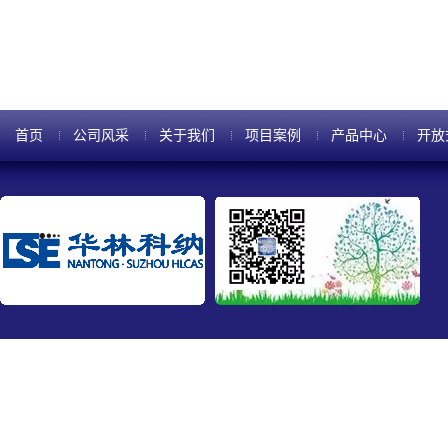
长茁壮，而三星是台积...
首页
公司风采
关于我们
项目案例
产品中心
开放