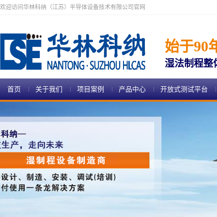
欢迎访问华林科纳（江苏）半导体设备技术有限公司官网
始于90
湿法制程整
首页
关于我们
项目案例
产品中心
开放式测试平台