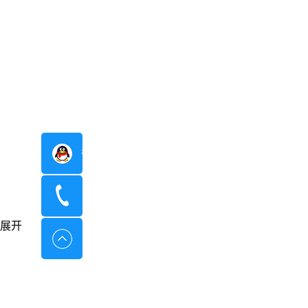
在线咨询
400-8798-096
展开