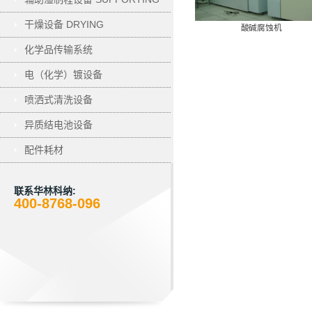
干燥设备 DRYING
酸碱腐蚀机
化学品传输系统
电（化学）镀设备
ELECTROPLATING
喷洒式清洗设备
异质结电池设备
配件耗材
联系华林科纳:
400-8768-096