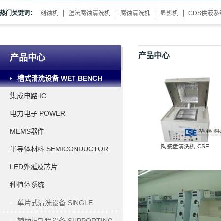
热门关键词：
刻蚀机
湿法腐蚀清洗机
腐蚀清洗机
显影机
CDS供液系
产品中心
产品中心
槽式清洗设备 WET BENCH
集成电路 IC
电力电子 POWER
ELECTRONICS
MEMS器件
陶瓷盘清洗机-CSE
半导体材料 SEMICONDUCTOR
MATERIAL
LED外延及芯片
种植体系统
单片式清洗设备 SINGLE
WAFER PROCESSING
辅助湿制程设备 SUPPORTING