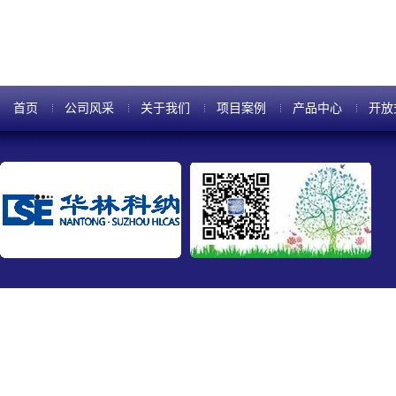
首页
公司风采
关于我们
项目案例
产品中心
开放