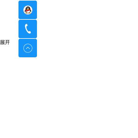
在线咨询
400-8798-096
展开