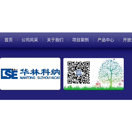
如果在有机分子粘附的情况下形
首页
公司风采
关于我们
项目案例
产品中心
开放