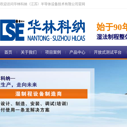
欢迎访问华林科纳（江苏）半导体设备技术有限公司官网
始于90
湿法制程整
首页
关于我们
项目案例
产品中心
开放式测试平台