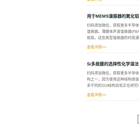
型的表面上，由于以下原因，...
镜、四点电阻和霍尔测量对制备
硅单结太阳能电池中的应用已显示
用于MEMS谐振器的氮化
积在清洁的玻璃衬底上。该系统由
扫码添加微信，获取更多半导体
行。使用恒电位仪进行了电化学实
谐振器。薄膜体声波谐振器(FB
ZnO:Al覆盖的衬底被切割
极层。这些类型谐振器的衬底通
离子水中清洗衬底，以去除源自电
面接触由来自与正面接触相同系统的
查看详情>>
果将强烈影响性能参数，例如谐
仍存在侧壁角度差、微切效应
Si多层膜的选择性化学湿
的刻蚀工艺参数。蚀刻结果通过
扫码添加微信，获取更多半导体
铝薄膜，厚度为450纳米，晶体取
构之一，因为使用这种结构很容
米。通过扫描电子显微镜(SE
多不同的SOI结构目前正在研究
化硅的蚀刻速率比。氯基气体通
查看详情>>
硅的差的导热性可能产生热量问
间和腐蚀时间对硅锗混合腐蚀液腐蚀速率的
学气相沉积系统生长了用于选择
氧化物，在1100℃下进行)进
为10~100sccm和40~30
米硅盖层完成层结构。锗硅层中的