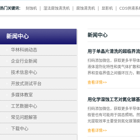
热门关键词：
刻蚀机
湿法腐蚀清洗机
腐蚀清洗机
显影机
CDS供液系
新闻中心
新闻中心
华林科纳动态
用于单晶片清洗的超临界流
企业行业新闻
扫码添加微信，获取更多半导体
液体溶剂化特性和类气体扩散和
技术信息中心
界和亚临界值之间循环压力，颗
查看详情>>
开放式测试平台
看相图来充分理解。 图2中的
多媒体教室
界状态。超临界流体的密度可以
用化学湿蚀工艺对氮化镓基
率、非常低的表面张力，以及其
工艺数据中心
扫码添加微信，获取更多半导
(Pc=73bar=1050ps
极管也有可能用于固态照明。然
常见问题解答
在环境压力下，密度仅为0.002g
光提取效率主要受到氮化镓薄膜
溶剂化能力。对于恒定的温度，
下载中心
良好的清洗过程中都很重要。在这
查看详情>>