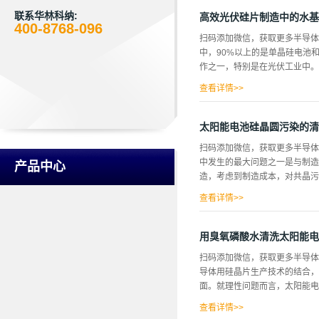
由斯内尔定律决定。角度对于
管，提高了光提取效率。稳定的
联系华林科纳:
高效光伏硅片制造中的水基
400-8768-096
功率从13.2和24.0毫瓦。
扫码添加微信，获取更多半导
的n-UV和蓝色InGaN/GaN
中，90%以上的是单晶硅电池
制造了氮化镓衬底。发光二极管结
作之一，特别是在光伏工业中。
的掺镁氮化镓层组成。MQW有源
查看详情>>
太阳能电池的能量转换效率的非
难。 在这种情况下，在其他
太阳能电池硅晶圆污染的清
中，晶片浸在高功率声波的化学
扫码添加微信，获取更多半导体
后和化学后硅晶片机械抛光。 
中发生的最大问题之一是与制造
产品中心
传感器的振幅为U0的振荡电压
造，考虑到制造成本，对共晶污
义。在整个处理过程中，散装水的温
查看详情>>
和微细粒子物质的残留，统称为S
过程中，导致产品不良和性能下
用臭氧磷酸水清洗太阳能电
料及清洗液中包含的有机物和从
扫码添加微信，获取更多半导体
造太阳能电池用晶片。 实验臭
导体用硅晶片生产技术的结合，
超纯水中。臭氧(O3)是不稳
面。就理性问题而言，太阳能电
用于亲环喇叭超精密清洗方法。
(silent discharge
查看详情>>