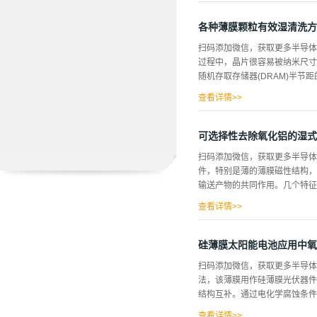
坏，化学方面的门零点与制造过
虑到制造成本，对工艺污染度处
各种薄膜颗粒有效湿清洗方
残留被区分为主要污染。本方法
扫码添加微信，获取更多半导
有效的清洗机制。 实验和分析
过程中，晶片很容易被纳米尺寸
氧功能水的晶片清洗过程。晶片
随机存取存储器(DRAM)半节
的微粒总数，分析了清洗性能。此
微粒清洗程度。清洗前后的微进
查看详情>>
片，...
、气溶胶等。，由于其不可控的
重要的。 湿化学清洗过程主要
可选择性去除氧化铝的湿式
性地去除硅衬底上的颗粒。然而
扫码添加微信，获取更多半导体
物质的蚀刻机理和相互作用力
件，特别是薄的薄膜磁性结构，
在基于硅衬底的各种表面上去除颗
输送产物的共同作用。几个特征
1:1000)，SC1 (NH4OH:H2O2: 
查看详情>>
蚀刻速率通常是有利的，但必须
虑。由蚀刻工艺引起的选择性和
硅薄膜太阳能电池应用中氧
种材料需要蚀刻。待蚀刻的材料
扫码添加微信，获取更多半导体
刻速率与结构中不被蚀刻的其他
法，该薄膜用作硅薄膜光伏器件
去除，而其他材料不会发生蚀刻
结构互补。通过电化学腐蚀条件
的材料之间的不相容性(通常是
蚀刻来确保蚀刻材料的完全去除
查看详情>>