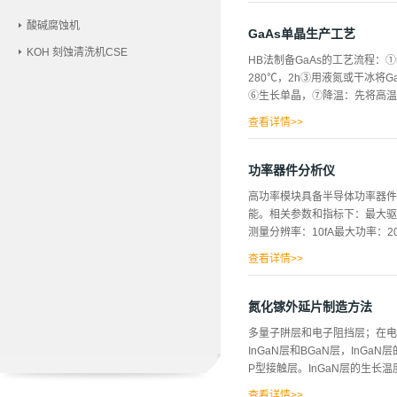
花、不产生热量。因此...
酸碱腐蚀机
GaAs单晶生产工艺
KOH 刻蚀清洗机CSE
HB法制备GaAs的工艺流程：
280℃，2h③用液氮或干冰将
⑥生长单晶，⑦降温：先将高温区
查看详情>>
度小，可生长低位错密度单晶缺
长大直径75mm液态密封法L
功率器件分析仪
入惰性气体，使其压力大于熔体
高功率模块具备半导体功率器件
覆盖剂应满足条件：1.密度小
能。相关参数和指标下：最大驱动
汽压低，易去掉4.有较高纯度，熔
测量分辨率：10fA最大功率：
1.装料：一石英杯装Ga，一石英
3.降温至600-700℃，将Ga倒
查看详情>>
最低需要18位AD。经过了大
线，用户可以根据I-V曲线了
氮化镓外延片制造方法
定性。为此，高功率模块采用了
多量子阱层和电子阻挡层；在电
器件激励源时，恒流负反馈控制
InGaN层和BGaN层，InG
励源时，恒压负反馈控制环路处
P型接触层。InGaN层的生长温度为
整及斜坡补偿技术：高功率模块
闭环回路是否稳定决定了高压电源
查看详情>>