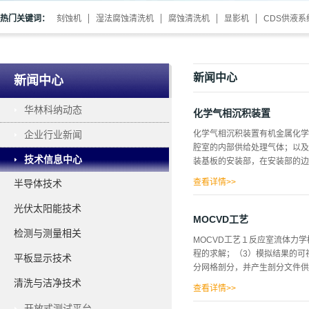
热门关键词：
刻蚀机
湿法腐蚀清洗机
腐蚀清洗机
显影机
CDS供液系
新闻中心
新闻中心
华林科纳动态
化学气相沉积装置
企业行业新闻
化学气相沉积装置有机金属化学
腔室的内部供给处理气体；以及
技术信息中心
装基板的安装部，在安装部的边
查看详情>>
半导体技术
度可被所述基板遮挡60％至9
光伏太阳能技术
的上表面测定的中间槽的深度可
MOCVD工艺
至少一部分具备平面，收容槽具
检测与测量相关
MOCVD工艺１反应室流体力
板的圆周面与平面接触的角隅区
程的求解；（3）模拟结果的可
平板显示技术
圆周角度。进而，能够以可装卸
分网格剖分，并产生剖分文件供
入槽，在插入槽的内侧具备测定
清洗与洁净技术
60％至90％。发明效果根据
查看详情>>
颗粒等的异物形成到...
开放式测试平台