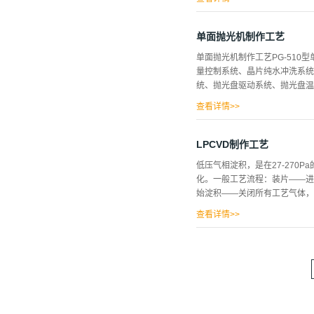
。BGaN层的生长压力为100～2
InGaN/BGaN超晶格结构，2≤n≤
单面抛光机制作工艺
化镓基发光二极管外延片的制造
单面抛光机制作工艺PG-510
氮化镓基发光二极管外延片的制
量控制系统、晶片纯水冲洗系统
温缓冲层、三维成核层、二维恢
统、抛光盘驱动系统、抛光盘温度
～50nm。三维成核层可以为GaN
查看详情>>
光盘组件是抛光机的核心部件，
对材料表面化学反应物的磨削去
LPCVD制作工艺
糙度较低，极易造成抛光垫的快
低压气相淀积，是在27-27
除率，要求抛光盘的转速相对较
化。一般工艺流程：装片——进
程中抛光盘的速度曲线为梯形，
始淀积——关闭所有工艺气体，
停止的工艺要求，控制采用PL
阶段，不同阶段可设定不同转速，
查看详情>>
达、边界层的扩散(boundary
数会影响沉积作用，如反应温度
因素。因为上述的化学气相沉积
骤。速率決定步骤，一般可分成两大类，
输运最主要的考量点是反应气体撞
和基板表面之间的范围。反应物