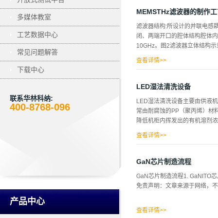
文件供显示模块使用，显示模块
件。 生长高质量半导体薄膜的
MEMSTHz滤波器的制作工
多媒体教室
的，与生长条件密切相关这就要
滤波器结构:所设计的并联电感
MOCVD系统，在一定条件下
工艺数据中心
闭、两端开口的腔体结构腔体内部
平衡理论就可以运用于系统，通
10GHz。图2滤波器立体结构示
一种是以系统相平衡时自由能最
常见问题解答
采用了后者，将自由能最小原理
查看详情>>
前比较先进的VC...
下载中心
于刻蚀深度达800m,刻蚀掩模
蚀硅刻蚀深度800m将硅片刻
LED湿法清洗设备
电镀加厚金属厚度3~8m。键合
联系华林科纳:
LED湿法清洗设备主要由供液
的THz滤波器样品。关键工艺
400-8768-096
常由耐腐蚀的PP（聚丙烯）材
要的关键工艺技术有硅深槽刻蚀
降低机柜内挥发出的有机溶剂浓
掩模的选择和横向腐蚀的控制。
高刻蚀速率以满足刻蚀800m硅
查看详情>>
现故障时，发出警报，以利维护
洗。腐蚀区与供液泵、控制系统
GaN芯片制造流程
液桶，供液桶为标准尺寸的耐腐
GaN芯片制造流程1. GaNIT
送系统:化学液输送方式分泵浦
免责声明：文章来源于网络，不
理，输送产生脉动较大，适用于
的特点是：不易和化学液反应，
产品中心
供液泵、过滤器、流量计等。由
查看详情>>