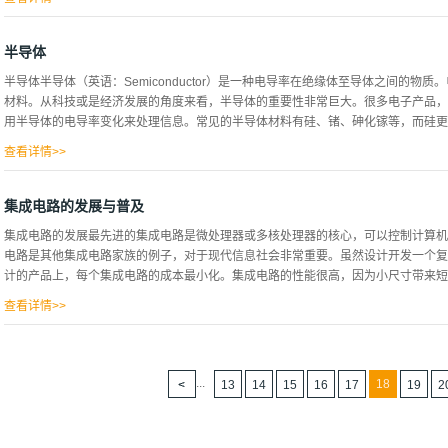
动。此随机流动允许两个或更多的化合物分子有机会交互作用。这种交互作用可以强
础。然而将晶种置入溶液会使随机分子间的碰撞与交互作用减少，促进再结晶过程。
半导体
流动就可以很容易地进行交互作用。在溶液中这种溶质发展出晶格的相变化被称为成
半导体半导体（英语：Semiconductor）是一种电导率在绝缘体至导体之间的
核时间。在半导体产业中，常用的柴可拉斯基法与布里奇曼-史托巴格法就是用小晶
材料。从科技或是经济发展的角度来看，半导体的重要性非常巨大。很多电子产品，
用半导体的电导率变化来处理信息。常见的半导体材料有硅、锗、砷化镓等，而硅更是
查看详情>>
在商业应用上最具有影响力的一种。材料的导电性是由导带中含有的电子数量决定。
以在带间任意移动而导电。一般常见的金属材料其导电带与价电带之间的能隙非常小
集成电路的发展与普及
电，而绝缘材料则因为能隙很大（通常大于9电子伏特），电子很难跳跃至导电带，
集成电路的发展最先进的集成电路是微处理器或多核处理器的核心，可以控制计算机
伏特，介于导体和绝缘体之间。因此只要给予适当条件的能量激发，或是改变其能隙
电路是其他集成电路家族的例子，对于现代信息社会非常重要。虽然设计开发一个复
穴传导的方式传输电流。电子传导的方式与铜线中电流的流动类似，即在电场作用下
计的产品上，每个集成电路的成本最小化。集成电路的性能很高，因为小尺寸带来短路
低的方向传递。空穴导电则是指在正离子化的材料中，原子核外由于电子缺失形成的
成空穴移动所形成的电流（一般称为正电流）。材料中载流子（carrier）的数量
查看详情>>
选...
辑电路可以在快速开关速度应用。这些年来，集成电路持续向更小的外型尺寸发展，
位面积容量，可以降低成本和增加功能－见摩尔定律，集成电路中的晶体管数量，每
有的指标改善了－单位成本和开关功率消耗下降，速度提高。但是，集成纳米级别设
...
18
13
14
15
16
17
19
2
最终用户的速度和功率消耗增加非常明显，制造商面临使用更好几何学的尖锐挑战。
技术路线图中有很好的描述。越来越多的电路以集成芯片的方式出现在设计师手里，
的应用已经由复杂的模拟电路转化为简单的数字逻辑集成电路。集成电路的普及仅在