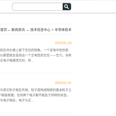
首页
→
新闻资讯
→
技术信息中心
>
半导体技术
2019
-
01
-
23
子，最后在共价键上留下空位的现象。一个呈电中性的原
以那里就会呈现出一个正电性的空位——空穴。当有
电子相遇湮灭时，所...
出一对光子）。而电子掉入空穴所发出来的光子，其
激发到导带，从而在价带中留下空穴。周围电子可以
2019
-
01
-
22
同是空穴在移动。在半导体的制备中，要在4价的本
与其它粒子相互作用。轻子是构成物质的基本粒子之
、铝等），则可产生大量空穴，获得P型半导体，又
利不相容原理，任何两个电子都不能处于同样的状态。
电子相反。电子与正...