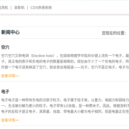
清洗机
显影机
CDS供液系统
新闻中心
您现在的位置：
空穴
空穴空穴又称电洞（Electron hole），在固体物理学中指共价键上流失一个电
子，其正电的质子和负电的电子的数量是相等的。现在由于少了一个负电的电子，所
外面一个电子进来掉进了空穴，就会发出电磁波——光子。空穴不是正电子，电子与正
查看详情>>
发出来的光子是非常高能的。那是两粒子的质量所完全转化出来的电磁波（通常会转
能量通常只有几个电子伏特。半导体由于禁带较窄，电子只需不多的能量就能从价带
电子
填补这个空穴，同时在原位置产生一个新的空穴，因此实际上的电子运动看起来就如
电子电子是一种带有负电的次原子粒子。电子属于轻子类，以重力、电磁力和弱核力
征半导体（纯硅、锗等的晶体）的基础上掺杂。若掺入3价元素杂质（如硼、镓、铟
一，无法被分解为更小的粒子。电子带有1/2自旋，是一种费米子。因此，根据泡
称空穴型半导体。空穴是P型半导体中的多数载流子。
电子的反粒子是正电子，其质量、自旋、带电量大小都与电子相同，但是电量正负性与
查看详情>>