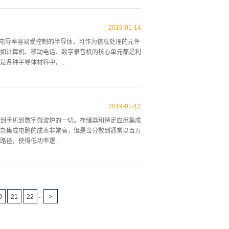
化分离的分子之间的分子间作用力并形成晶格的基
 借由引入已有秩序的晶体，分子间不用太仰赖随机
2019
-
01
-
14
核。简言之，晶种效果就是缩短了再结晶过程中的成
物质。电导率容易受控制的半导体，可作为信息处理的元件
种长出大人造胚晶或晶锭的运用实例。
如计算机、移动电话、数字录音机的核心单元都是利
各种半导体材料中，...
当电子从价带获得能量而跳跃至导电带时，电子就可
，在室温下电子很容易获得能量而跳跃至导电带而导
2019
-
01
-
12
所以无法导电。一般半导体材料的能隙约为1至3电子
到手机到数字微波炉的一切。存储器和特定应用集成
之间距，此材料就能导电。半导体通过电子传导或空
杂集成电路的成本非常高，但是当分散到通常以百万
高度电离的原子将多余的电子向着负离子化程度比较
径，使得低功率逻...
“空穴”，在电场作用下，空穴被少数的电子补入而造
对半导体的导电特性极为重要。这可以通过在半导体中有
使得每个芯片可以封装更多的电路。这样增加了每单
1.5年增加一倍。总之，随着外形尺寸缩小，几乎所
备的IC不是没有问题，主要是泄漏电流。因此，对于
...
0
21
22
这个过程和在未来几年所期望的进步，在半导体国际
使电子电路的开发趋向于小型化、高速化。越来越多
其开发后半个世纪，集成电路变得无处不在，计算