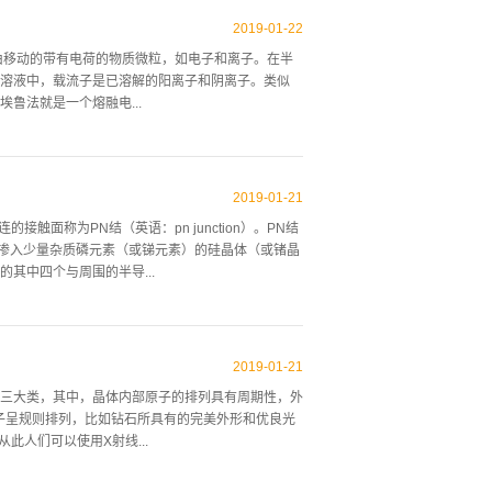
所组成的原子，是物质的基本单位。相对于中子和质
当原子的电子数与质子数不等时，原子会带电；称该
2019
-
01
-
22
它带有正电，叫阳离子。若物体带有的电子多于或少
指可以自由移动的带有电荷的物质微粒，如电子和离子。在半
物体的电性为电中性。静电在日常生活中有很多用
溶液中，载流子是已溶解的阳离子和阴离子。类似
子之间的吸引性库仑力，使得电子被束缚于原子，称
鲁法就是一个熔融电...
主要成因。当电子脱离原子核的束缚，能够自由移动
。在许多物理现象里，像电传导、磁性或热传导，电
载流子。电极汽化在真空中也可以发生，但技术上电
自由电子是载流子；在金属中，金属晶格中形成费米
2019
-
01
-
21
作为载流子。数目较多的载流子称为多数载流子；在
面称为PN结（英语：pn junction）。PN结
载流子称为少数载流子；在N型半导体中少数载流子
掺入少量杂质磷元素（或锑元素）的硅晶体（或锗晶
电池中起重要作用。不过，此种载流子在场效应管
其中四个与周围的半导...
到源漏区，但这些少数载流子横穿多数载流子体。不过
载流子会被外加电场移除而形成耗尽层），因此按惯
，N型半导体就成为了含自由电子浓度较高的半导
）的硅晶体（或锗晶体）中，由于半导体原子（如硅
2019
-
01
-
21
的时候，会产生一个“空穴”，这个空穴可能吸引束缚
三大类，其中，晶体内部原子的排列具有周期性，外
“空穴”（“相当于”正电荷），成为能够导电的物质。
分子呈规则排列，比如钻石所具有的完美外形和优良光
在一起。在二者的接触面的位置形成一个PN结。P
此人们可以使用X射线...
者之间将产生扩散运动。即：● 自由电子由N型半导体
过程后，扩散...