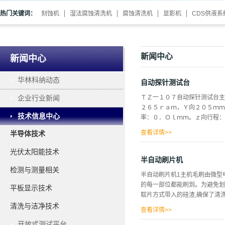
热门关键词：
刻蚀机
湿法腐蚀清洗机
腐蚀清洗机
显影机
CDS供液系
新闻中心
新闻中心
华林科纳动态
自动探针测试台
企业行业新闻
ＴＺ一１０７自动探针测试台主
２６５ｒａｍ，Ｙ向２０５ｍｍ
技术信息中心
率：０．Ｏｌｍｍ。ｚ向行程：
查看详情>>
半导体技术
动（１０ｍ／步）、连续点动’
光伏太阳能技术
择、单图测试、中停、ｚ向升降
半自动刷片机
可根据配接的测试仪不同进行状
检测与测量相关
半自动刷片机1主机毛刷由微型
底座２、溜板３、轴承座４和６
的每一部位都能刷到。为避免划
平板显示技术
进中心和回零。ｘ、Ｙ向均采用
取片方式带入的硅渣,确保了清洗质
重复性达到美［Ｅｌｅｃｔｒｏ
清洗与洁净技术
单、工作稳定、易于维护保养。
查看详情>>
开放式测试平台