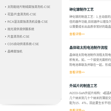
合力较好的涂层（见图１ｂ）。
太阳能硅片制绒腐蚀清洗机-CSE
发性的含Ｃｒ化合物——Ｃ尤ｌ
砷化镓制作工艺
将最终的ｃｒ或Ｖ残留物带人到
花篮/片盒清洗机-CSE
砷化镓的制造工艺：1.主动层
层，通过加入一定量的一种或几
RCA湿法腐蚀清洗机设备-CSE
佳的器件功能,目前器件以理及
ｉｌ０Ｑ“一。ｃｒ。Ｖ６ｗ。
以需要成长出品质非常好的磊晶层
Ｎ）类似，但由于合金元素的存
抛光液供液供酸系统
变Ｔｉ（Ｃ，Ｎ）典型的柱状结
查看详情>>
片盒清洗机-CSE
因此，通过改变多...
最普遍的是以或等方式成长,因
CDS自动供液系统-CSE
特性,并且有效的降低缺陷集成
晶体硅太阳电池制作流程
晶棒腐蚀机
的必要性。另外目前新兴以硅锗
晶体硅太阳电池制作流程太阳电
集成,因此并无像砷化稼磊晶一
积有关。如，一个接受光面积约为
用在一些砷化稼材料本身的蚀刻
阳电池串联及并联在一起，形成所
制造工艺不同,如硅是使用硝酸
化稼为二元化合物,在不同面蚀刻
查看详情>>
出电压，进一步的串联或并联则可形
节器（powerconditioner
外延片的制造工艺
技术不同，太阳电池的架构会有
Al2O3-GaN外延片结构：
部分。 为达到最佳的转换效率，主
几个纳米到几十个纳米的薄层交
属电极接触最优化。基板：在晶
配为15．4％，因此要生长平坦而
质最为关键，这里的品质指基板
（FloatZon...
查看详情>>