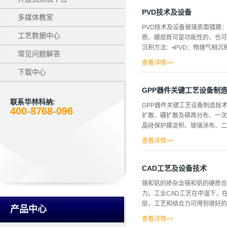
振荡器和三级分频器、一个译码
一级分频器控制。电机启动前,全
PVD技术及设备
多媒体教室
使用：工作前将待清洗的硅片置于硅
PVD技术及设备玻璃表面镀膜
时换向。就这样边冲水边刷片达
工艺数据中心
质、膜层既可是功能性的，也可
每个部分都能均匀刷到。机器自
沉积方法：•PVD：物理气相沉积(Ph
起，自动抬起硅片，已使取片，
常见问题解答
站删除。
查看详情>>
下载中心
化学气相沉积(ChemicalVa
击阴极产生二次电子，参与与气
GPP器件关键工艺设备制
大，这一放电阶段称为汤生放电
联系华林科纳:
GPP器件关键工艺设备制造技
作用下定向运动，形成极微弱的
400-8768-096
扩散、硼扩散及磷再分布、一次光刻、
力，称这种具有一定导电能力的
晶硅保护膜淀积、玻璃涂布、二次
气体会发生明显的辉光。电流不
积大、分布均匀的等离子体。气体放
查看详情>>
、三次光刻、接触面刻蚀、镀镍
ＳＩＰＯＳ起到束缚电子的作用
CAD工艺及设备技术
位置——晶圆Ｖ形深沟槽中，由
铬和钒的掺杂含铬和钒的硬质合
的性能参数。以往多采用机械式
力。工业CAD工艺在中温下，
平面刻蚀槽工艺技术，即光刻掩
层，工艺和结合力可得到很好的
蚀温度为一１０℃～０℃，时间
产品中心
GPP器件关键工艺设备GPP二
查看详情>>