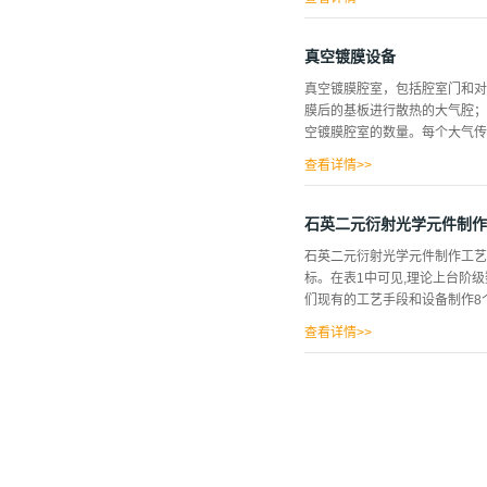
为缓冲再与高温(1000℃)生
造的基本流程： 衬底的制备：
真空镀膜设备
小。(b)、接口特性好，有利于
真空镀膜腔室，包括腔室门和对
能好，包括导热性好和热失配度小
膜后的基板进行散热的大气腔；
械性能好，器件容易加工，包括减
空镀膜腔室的数量。每个大气传
Al2O3衬底目前用于氮化镓生
高，易于处理和清洗缺点：(1)晶
查看详情>>
的真空环境不同的真空制程腔和
门和真空阀，腔室门设于真空镀
石英二元衍射光学元件制作
切换为大气传输腔室，和/或，
石英二元衍射光学元件制作工艺
于腔室内的磁性导轨以及传送辊
标。在表1中可见,理论上台阶
设置有移动装置；移动装置的传
们现有的工艺手段和设备制作8个
磁性连接；所述基板架上设有与
件驱动所述固定组件移动。固定
查看详情>>
件机架与所述带轮传动件的...
曝光,三次刻蚀才能完成,其整个
附能力,避免脱胶现象发生。处理
以便在套刻时有良好的观察对比
(RIE)把图形传递到基片上,
的转速、甩胶时间、胶的类型以
1.3曝光及处理工艺衍射元件设