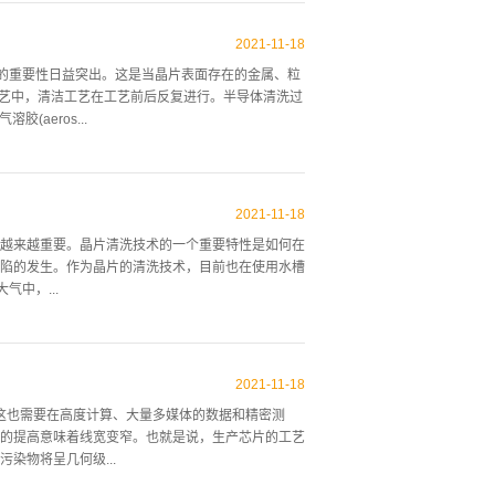
。为了解决作为半导体制造工艺之一的CMP技术需
入和平坦化的基本工艺保持不变。在此，从CMP装
2021
-
11
-
18
清洗设备集成在一起的Dry-in/Dry-out技术不
义的重要性日益突出。这是当晶片表面存在的金属、粒
光到清洁装置的时间，并且增加了容易粘附的浆料的
造工艺中，清洁工艺在工艺前后反复进行。半导体清洗过
考虑在第二代中对每个CMP要执行的清洁方法和设
(aeros...
的图展示了比较复杂的Cu-CMP工...
和热点问题，概述目前半导体设备制造企业使用的清
随着电路线宽的精细化、铜和低介电膜等新材料的招
2021
-
11
-
18
，应对的清洗步骤数的增加、先进的清洁技术的开
术越来越重要。晶片清洗技术的一个重要特性是如何在
取代现有的铝，现有的绝缘材料硅氧化膜(SiO2)正
陷的发生。作为晶片的清洗技术，目前也在使用水槽
统湿洗方法难以清洁表面，急需开发新的化学液。另
中，...
伤的缺点，因此，尽管有优秀的绝缘特性，但其使用
前的清洗进行可用性确认，同时评估系统作为晶片清洗的
是药液处理和纯水引起的LINS时的状态，药液从组的
2021
-
11
-
18
时间。药液的置换是从下半部向纯水推出的形式，晶
这也需要在高度计算、大量多媒体的数据和精密测
IPA的Vapor由万亿上部供应，同时纯的排水
的提高意味着线宽变窄。也就是说，生产芯片的工艺
米。随着这一层IPA穿过晶片表面，晶片表面的纯价值被IPA
染物将呈几何级...
结束，不暴露...