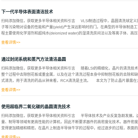
中使用的材料也被迫发生变化，用于制造的半导体器件和材料的技术革新还没有停止
要更严格地管理半导体芯片中使用的材料的变化、平坦度和缺陷的问题，尽管用于嵌
下一代半导体表面清洁技术
置的基本变迁，特别阐述CMP清洗的基本技术。 各CMP的清洗目的和技术 将CMP设备和
扫码添加微信，获取更多半导体相关资料引言 VLSI制造过程中，晶圆清洗球定
仅有助于考虑下一工艺的晶圆，而且有助于考虑洁净室。此外，可以稳定地缩短从抛
子等污染物对设备的性能和产量(yield)产生深远影响时的门。在典型的半导体制
去除效果，从而改善了晶片表面的清洁度。本文描述了从基本作用到设备的发展，以
程主要使用化学溶剂和超纯水(deionized water)的湿清洗房间法以及等离子体、高压气溶胶
备中的机制。 药液和装置的基本 图2对抛光后晶圆的表面状态和后续清洗，用一个简单
查看详情>>
ol)和激光。在本文中，我将了解半导体设备制造过程变迁中晶片清洗过程的重要性
洗技术和新一代清洗技术，并对每种方法进行比较考察。 晶片清洗问题 近年来，
通过封闭系统和蒸汽方法清洁晶圆
聘、图案的大长宽比等半导体制造工艺的变迁，清洗工艺的重要性日益突出。现实是
扫码添加微信，获取更多半导体相关资料引言 随着LSI的精细化，晶片的清洗技
发、集成清洗解决方案等各种技术需求都在面临。最近，作为半导体布线材料，铜正在
整个过程中去除刨花板或重金属，以及在这个清洗过程本身中抑制刨花板的去除和缺
在被低介电材料取代。铜提高布线速度“I”，但对腐蚀相当敏感，使用强化学液的传
式清洗，用于清洗的药品从钟来看，RCA清洗是主流。 本文为了防止晶片暴露在大气
外，低介电膜的情况也是由于膜质的多孔性和延展性特性，容易对现有化学液造成损
受到限制。 ...
查看详情>>
使用从清洗到干燥的方法——封闭系统和IPA Vapor的干燥方法，对该gate氧化
性能。 封闭系统 晶片所有药液的处理都是用一组完全封闭的状态进行的。图1(a)
使用超临界二氧化碳的晶圆清洗技术
下部进入，向上排出。药液处理过程中，乔上下安装的阀门交叉，以此状态维持一定
扫码添加微信，获取更多半导体相关资料引言 半导体技术及产业反复急剧发展。
片从洗涤丸料到洗涤丸料都不会接触到所有大气。图1(b)处于干燥状态，加热到45℃的
量、制导等领域有更高性能的计算机，因此不断要求器件的高密度化技术。器件密度
(drain)从万亿下部开始，纯数和IPA蒸发(vapor)的界面形成IPA的层宽约1.5厘
变得更加精细和精密。在晶片上制造半导体牛字的过程中，经过逐步的过程，表面的污
取代。最后，乔内部被氮气挖走，晶片表面完全干燥。像这样，晶片从清洁开始到干燥
查看详情>>