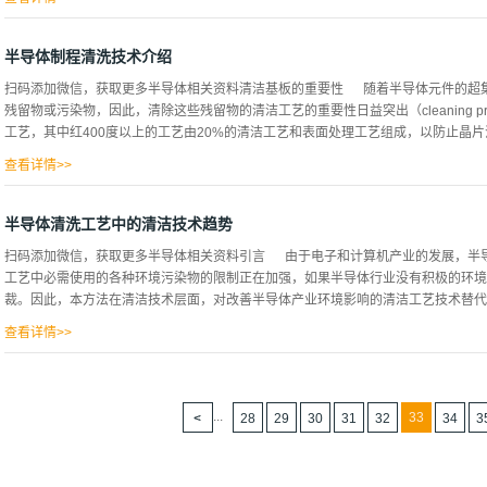
数增长，受这些污染物的影响，半导体器件的数量率将急剧下降。为了应对这种情况
除晶片表面的所有污染物，但这几乎是不可能的。因此高密度电路的性能。信赖性和
半导体制程清洗技术介绍
存在的物理化学中不必要的杂质决定的。即使超精细化技术发达，如果清洁工艺不完
扫码添加微信，获取更多半导体相关资料清洁基板的重要性 随着半导体元件的超
术不是半导体器件的清洁，而是半导体器件的制造技术。 半导体晶片清洗技术 半
残留物或污染物，因此，清除这些残留物的清洁工艺的重要性日益突出（cleaning p
积工艺、光刻工艺、蚀刻工艺、离子注入工艺、等离子烧结工艺和光子晶体剥离工艺
工艺，其中红400度以上的工艺由20%的清洁工艺和表面处理工艺组成，以防止晶片污染
(FIGUREST)。蚀刻和离子注入过程需要30次以上，具体取决于半导体的高密度
残留的波多黎各或污染物。单独的干燥过程必不可少。半导体晶片上有很多...
查看详情>>
制造过程中产生的污染物是元件的结构型。 由于降低相畸变和电气特性，对该元件的（electri
影响特别大，因此必须消除。 表面清洁技术 目前半导体制造工艺中，在硅基板上
半导体清洗工艺中的清洁技术趋势
等，对产品的收率质量和可靠性影响较大。目前大多数半导体工艺使用的是典型湿法
扫码添加微信，获取更多半导体相关资料引言 由于电子和计算机产业的发展，半
氧化和蚀刻反应有效地清除有机污染物或粒子，而使用酸性溶液的SC-2清洗可以溶
工艺中必需使用的各种环境污染物的限制正在加强，如果半导体行业没有积极的环境
吸金属杂质。 这种湿式洗脱法是目前半导体器件制造工艺中使用最广泛的洗脱法，因为它具有
裁。因此，本方法在清洁技术层面，对改善半导体产业环境影响的清洁工艺技术替代方
以，干燥后残留物很少，并且可以根据要去除的污染物使用适当的多种化学溶液等...
查看详情>>
作为洗净工艺的替代方案，调查了气相洗净工艺UV使用工艺、等离子体使用工艺，
性： 半导体生产工艺可分为从硅砂制作半导体用硅晶圆片的工艺和通过连续化学
都是在多晶溶解后，通过浸泡单晶的种子（Seed），得到与种子晶体具有相同结
...
33
28
29
30
31
32
34
3
制造出来的Si棒进行有针对性的切割的过程，大约一英寸长，可以产生28个晶片。
的掩模实现所希望的电路，杂质扩散工艺是将杂质扩散到Si层内部，使其成为P型或
半导体进行包装和产品化的组装检查工序，以及在工序之间对晶片表面进行清洁的清