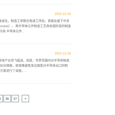
，虽然最理想的方法是逐步采用清洁工艺，完美地清
生产良品率是由制作时使用的晶片或制作后元件表面
2021
-
11
-
18
善，发挥功能的元件也无法得到。也就是说。清洁技
集成化，制造工序数在每道工序后，表面会留下许多
导体制造工艺可以大致分为硅片制造工艺、氧化和沉
rocess）。 再半导体元件制造工艺具有弱阶段的制造
，工艺和工艺之间需要大量的清洗工艺
 半导体元件...
聚集，每个过程后必须进行清洗和冲洗3次以上，以清除
cal characteristics）性能可靠性及收率等
生成的主要污染物是:刨花油；金属污染物自然氧化膜
2021
-
11
-
18
洗净工艺。也就是说，使用碱性溶液的清洗可以通过
导体产业突飞猛进。但是，世界范围内对半导体制造
解金属杂质，形成为络合剂时，用于从硅基底表面解
应对措施，就很难避免发达国家对半导体出口的制
以下优点。 DI water rinse的优点是可
案进行了调查。...
比较了各工艺的优缺点。 半导体生产工艺与环境危害
工艺在晶圆片表面实现复杂电路的工艺。两种方法，
晶方位的棒补洋单晶的方法。另一方面，切片是将这种
...
5
36
37
照相石板工艺是在晶片上喷涂光刻胶后，是利用设计
N型的半导体。除这些基本工序外，还需要对制造的
洁工序。在半导体工业排放的主要环境污染物中，过