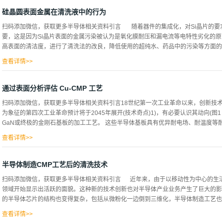
产生电振动能，将其加入到被称为振动子的电声转换器中，转换成机械振动能，向与
法。 超音波精密洗浄方法 作为光学透镜、玻璃板、液晶用玻璃板等的清洗，以及
硅晶圆表面金属在清洗液中的行为
领域使用了应用超声波的多槽式清洗系统。作为编入清洗系统的装置，有手动进给式
扫码添加微信，获取更多半导体相关资料引言 随着器件的集成化，对Si晶片的要
洗目的不同而不同，作为光学透镜、玻璃板等多槽式清洗工序，表2～4工序使用最多。
要，这是因为Si晶片表面的金属污染被认为是氧化膜耐压和漏电流等电特性劣化的原
程 表4 多槽式洗浄工程 清洗工序的主要液体组成和液体管理如下所示： 有机
高表面的清洁度，进行了清洗法的改良，降低使用的超纯水、药品中的污染等方面的努
烯、全氯乙烯、1.1.1-三氯乙烷、二...
查看详情>>
了进一步提高表面清洁度，有必要比以前更多地减少工艺中的污染，但这并不是把污
的行为不同，在本文中，介绍了关于Si晶圆表面金属在清洗液中的行为的最近的研究例
通过表面分析评估 Cu-CMP 工艺
是由NH4OH/H2O2/H20，HF/H2 O，HCl/H2O2/H2O组合而成的。通过NH4O
扫码添加微信，获取更多半导体相关资料引言18世纪第一次工业革命以来，创新技
粒子），通过HF除去自然氧化膜和膜中的污染，通过HGl/H2 O2/H2O除去金属
为象征的第四次工业革命预计将于2045年展开(技术奇点)1)，有必要认识其动向(图1
力，在各个液体中是不同的。酸系的清洗对Fe，Al，Zn的去除能力很高。与此相对，
GaN或终极的金刚石基板的加工工艺。 这些半导体基板具有优异耐电场、耐温度等耐
污染评价法 Si晶圆表面金属污染降低到现在的101...
查看详情>>
特性。 介绍本文就超难加工化合物半导体的加工工艺中超精密加工(研磨)清洗和评
状的研磨/CMP，追溯新奇的加工提案技术的足迹。 在此基础上，以应对当今课题
半导体制造CMP工艺后的清洗技术
实验 硅半导体和CMP的发展，以及化合物半导体的超精密加工。Si的CMP的起
扫码添加微信，获取更多半导体相关资料引言 近年来，由于以移动性为中心的生
过以往的机械研磨(抛光)作用，难以无限无干扰地使Ge和Si等单晶的原子排列成
领域开始显示出活跃的面貌。这种新的技术创新也对半导体产业业务产生了巨大的影
法得到期望的器件特性。 因此，作为新加工方法，有化学(溶解)作用机械作用复合化
的半导体芯片的结构也变得复杂，包括从微粉化一边倒到三维化，半导体制造工艺也变
现在ICT社会的驱动力。 该CMP是20世纪60年代中期由美国的IBM、贝尔研究所等提
后，以Moore定律为象征的半导...
查看详情>>