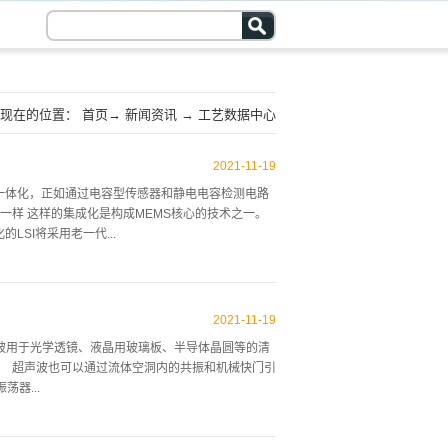
现在的位置：
首页
→
新闻资讯
→
工艺数据中心
2021
-
11
-
19
的一体化，正如通过电容型传感器和静电电容检测电路
样 这样的集成化是构成MEMS核心的技术之一。
LSI将采用老一代...
别准备用最尖端技术制造的LSI晶圆和MEMS晶
制作MEMS和LSI的优点。以上述集成化为代表，
2021
-
11
-
19
极接合和金属膜间的扩散接合。 这些接合法需要光
被用于光学透镜、液晶用玻璃板、半导体晶圆等的清
了清洗的难度。 在去除MEMS晶圆上的粒子时，与
法 超声波也可以通过流体空洞内的共振和机械快门引
去除的粒子的细微化，RCA清洗的粒子去除率降低，另
器...
价用的晶圆...