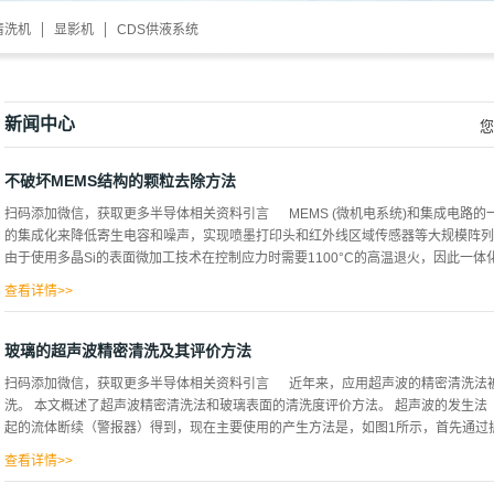
清洗机
显影机
CDS供液系统
新闻中心
您
不破坏MEMS结构的颗粒去除方法
扫码添加微信，获取更多半导体相关资料引言 MEMS (微机电系统)和集成电路
的集成化来降低寄生电容和噪声，实现喷墨打印头和红外线区域传感器等大规模阵列一
由于使用多晶Si的表面微加工技术在控制应力时需要1100°C的高温退火，因此一体化的
查看详情>>
的设计规则和特殊材料。 但是，这样的LSI不适合高速信号处理。对此，有人提出了分
圆，将两者在晶圆级接合的方法。 这种集成化方法具有可以用最合适的工艺和材料分别
玻璃的超声波精密清洗及其评价方法
晶圆接合对于MEMS来说将成为越来越重要的技术。作为晶片接合方法，经常使用阳
扫码添加微信，获取更多半导体相关资料引言 近年来，应用超声波的精密清洗法
滑且正常的接合面，但由于MEMS的复杂化，粒子污染的可能性增加，同时也增加
洗。 本文概述了超声波精密清洗法和玻璃表面的清洗度评价方法。 超声波的发生
LSI制造工序相同，也利用了以过氧化氢（H2O2）为基础的RCA清洗，但随着应
起的流体断续（警报器）得到，现在主要使用的产生方法是，如图1所示，首先通过振荡
外，对于形成金属电极的晶圆，腐蚀性RCA清洗的应用变得困难。 实验 作为清洗评
查看详情>>