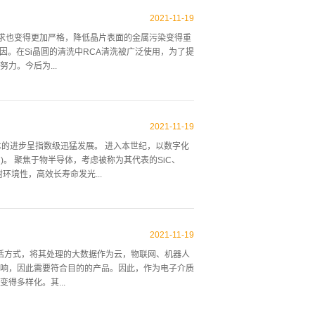
该振动子接触的音响传递介质中辐射超声波的方
半导体晶圆、玻璃掩膜等的清洗，近年来在精密清洗
2021
-
11
-
19
和自动进给方式。清洗装置的系统因其被清洗物的清
求也变得更加严格，降低晶片表面的金属污染变得重
 另外，外观如照片1所示。 表2 多槽式洗浄工
因。在Si晶圆的清洗中RCA清洗被广泛使用，为了提
溶剂。作为溶解力优异的有机溶剂，一般使用三氯乙
力。今后为...
染金属集中起来处理，而是考虑到每个元素在液体中
子。 RCA洗净 除去Si晶圆表面污染的RCA清洗
2021
-
11
-
19
H/H2O2/H2O除去Si晶圆表面的有机物污染以及粒子（微
术的进步呈指数级迅猛发展。 进入本世纪，以数字化
污染，形成纯净的自然氧化膜。对于金属污染的除去能
 )。 聚焦于物半导体，考虑被称为其代表的SiC、
氨系的清洗对Ni，Cu的去除效果很高 晶圆表面金属
环境性，高效长寿命发光...
价的一系列工艺技术的关系进行阐述。 首先，了解现
的新思路为线索，提出新一代半导体工艺技术的突破。
2021
-
11
-
19
源和熟化加工工艺、化合物半导体的现状加工技术仅通
活方式，将其处理的大数据作为云，物联网、机器人
为平滑的镜面，无法发挥晶体所具有的特异特性，因此无
响，因此需要符合目的的产品。因此，作为电子介质
的CMP被提出来，通过这种CMP技术的诞生成为了
得多样化。其...
出的，被称为CMP或MCP。 到了20世纪70年代以