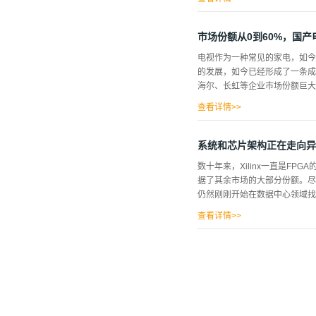
，国家相关部门积极协作，坚决
的企业的发展，在产业发展和金
市场份额从0到60%，国
监控系统建设公共安全视频监控
电视作为一种常见的家电，如今
乡管理水平和社会治理能力现代
的发展，如今已经形成了一条成
3000多万台，形成了世界上
海尔、长虹等企业市场份额巨大
自主知识产权的标准。我国自主知
全视频监控建设联网应用中处于
查看详情>>
的...
发展过程中，也将技术发扬光大
以来是国产电视厂商的“心病”
系统和芯片架构正在走向异
台湾的联发科和开曼晨星占主要
数十年来，Xilinx一直是FPG
现了华为海思、海信、海尔、锐
据了其余市场的大部分份额。尽管X
视和早期的彩色电视时代，屏幕
仍然刚刚开始在数据中心领域找到
高，互联网、高清、智能电视时
于手机芯片需要“操心”的事情
查看详情>>
视，电视芯...
素，在英伟达、AMD，以及前途
来越多地被使用，如FPGA和定制
Peng（他从1月份开始担任X
心、以及常规企业数据中心的时
更改任何底层基础架构。特别是
它们正在创建大量非结构化数据