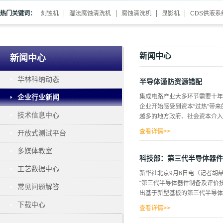
热门关键词：
刻蚀机
湿法腐蚀清洗机
腐蚀清洗机
显影机
CDS供液系
新闻中心
新闻中心
华林科纳动态
半导体谨防资源错配
企业行业新闻
集成电路产业大多环节需要十年
企业开始感受到资本“过热”带
技术信息中心
越多的地方政府、社会资本介入集
查看详情>>
开放式测试平台
市已经达到30个，其中多地政
多媒体教室
要十年以上的积累方显成效，涌
科技部：第三代半导体器件
热”带来的煎熬。“很多新公司
工艺数据中心
新华社北京9月6日电（记者胡
企业人士告诉21世纪经济报道
“第三代半导体器件制备及评价
常见问题解答
超过了台湾地区，而上海半导体
出基于新型基板的第三代半导体
远落后于美国、中国台湾地区。
下载中心
入但相对分散的资本已经渐渐偏
查看详情>>
收入...