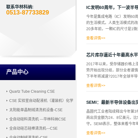
（GaN）和碳化硅（SiC）
合于制作高温、高频、抗辐射及
联系华林科纳:
IC发明60周年，下一波半
0513-87733829
本消费级封装的需求，研制出高
今年是集成电路（IC）发明6
导体封装和系统可靠性研究，形
的生活模式。人类生活模式的改
的碳化硅和氮化镓材料、功率器
20多年前，一颗IC的尺寸是1
国在节能减排、现代信息工程、
产品中心★华林科纳人才招聘★
查看详情>>
个房间才能容纳得下，如今，一
倍的摩尔定律，在未来十年内仍
芯片库存逼近十年最高水平
下一步，人类该如何让半导体芯
2017年以来，受存储器价格
将不同芯片透过封装或其他技术
势开始出现分歧，部分业者谨慎看
产品中心
体制程，整合到另外一片硅晶圆
下半年将减速?2017年全球半导
过去存储器与中央处理器的芯片
起，也是现在半导体产业的热门
查看详情>>
上...
Quartz Tube Cleaning CSE
长。受此趋势带动，今年年初之际，
CSE 实验室自动配液机（灌装机）化学
收入可达5091亿美元，同比增长1
SEMI：最新半导体设备出
品配液机
长12.4%。而2018年上半
太阳能单晶制绒清洗机设备-CSE
晶圆代工业者陆续释出今年第3
度全球半导体销售额达到1179
商出货金额为24．8亿美元，
全自动硅料清洗机 ---华林科纳CSE
开始出现不同声音。摩根士丹利
守。SEMI表示，整体来看今年
表”。全球最大的半导体设备公司
全自动硅芯硅棒清洗机---CSE
容乐观。SEMI公布的最新Bil...
查看详情>>
全自动制绒清洗机-CSE