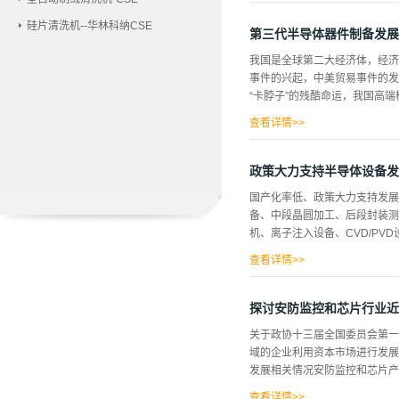
增长国际半导体产业协会（SEM
硅片清洗机--华林科纳CSE
去年所创下566亿美元的历史高
第三代半导体器件制备发展
中预测报告指出，2018年“晶
我国是全球第二大经济体，经济
罩／倍缩光罩设备，预计将成长1
事件的兴起，中美贸易事件的发
预计成长3．5％，达到49亿
“卡脖子”的残酷命运，我国高端
第三。在成长率部分，SEMI
为日本（32．1％）、东南亚（1
查看详情>>
代半导体材料扮演着愈发关键的
和速率及抗强辐射能力等优异性
政策大力支持半导体设备发
新能源汽车、轨道交通、以至国
国产化率低、政策大力支持发展
国家新材料重大项目七大方向之
备、中段晶圆加工、后段封装测
为此，《“十三五”材料领域科
机、离子注入设备、CVD/PV
示仪校准仪校准规范》、《半导
成效显著。近日，863计划“
查看详情>>
开展第三代半导体封装...
机、探针台等设备；此外，还需
其他设备，其他设备包括硅片制
探讨安防监控和芯片行业近
集成电路生产工艺的不同工序里
关于政协十三届全国委员会第一
入设备、氧化扩散设备国产化率均
域的企业利用资本市场进行发展
破垄断、提高国产化率是当务之
发展相关情况安防监控和芯片产
规模集成电路制:造技术及成套工
体（CMOS）工艺、90-65纳米
查看详情>>