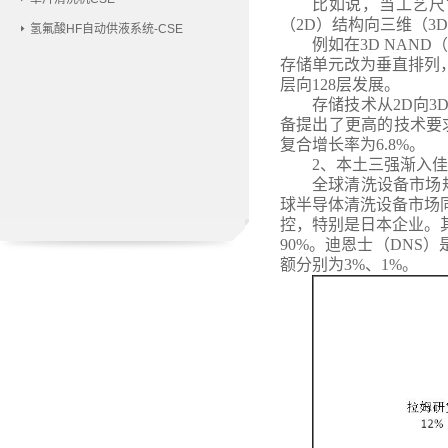
比如说，当工艺尺
（2D）结构向三维（3
氢氟酸HF自动供液系统-CSE
例如在
3D NAN
存储单元改为垂直排列
层向128层发展。
存储技术从
2D向
备提出了更高的技术要
复合增长率为6.8%。
2、
本土三强渐入佳
全球清洗设备市场
球半导体清洗设备市场
控，特别是日本企业。其
90%。迪恩士（DNS
额分别为3%、1%。