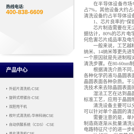
在半导体设备市场
热线电话:
占7%，其他设备大约
400-838-6609
清洗设备约占半导体设备
1
、
芯片良率的
“保
芯片制造需要在无
据估计，
80%的芯片
何危害芯片成品率及电
一般来说，工艺越
纳米、14纳米等更先
一个原因就是先进制程
清洗步骤。在80-60n
产品中心
根据清洗介质不同
各种化学药液与晶圆表
晶圆表面各种杂质。干
洗技术来去除晶圆表面
外延片清洗机-CSE
湿法工艺在达到晶
旋转式喷镀台-CSE
标准工艺，应用于晶圆
清洗设备主要可以
双腔甩干机
可以针对单个晶圆的清
枚叶式清洗机-华林科纳CSE
需要注意的是，单
制造商逐渐从批量清洗
自动供酸系统（CDS）-CSE
电路特征尺寸的进一步
单片清洗机CSE