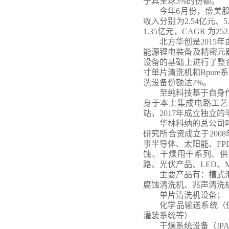
于其全球3%的份额。
今年
6月份，盛美股
收入分别为2.54亿元、5.
1.35亿元，CAGR 为
北方华创是
201
能源锂电装备及精密元器
设备的基础上进行了整合
寸单片清洗机和Bpure
洗设备份额达7%。
至纯科技基于自身
身于本土集成电路工艺
站，2017年成立独立
华林科纳的总公司
研究所合资成立于
20
事半导体、太阳能、F
蚀、干燥甩干系列、供
路、光伏产品、LED、
主要产品有：槽式
腐蚀清洗机、兆声清洗
单片清洗机设备；
化学品输送系统（
灌装系统等）
干燥系统设备（
I