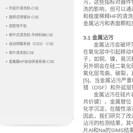
污，这些指标对器件
外延片清洗机-CSE
洗的影响，但可以通
和极度稀释HF的清
旋转式喷镀台-CSE
金属沾污和表面颗粒
双腔甩干机
枚叶式清洗机-华林科纳CSE
3.1 金属沾污
自动供酸系统（CDS）-CSE
金属沾污会破坏薄
在氧化层中引起移动
单片清洗机CSE
子，如铜、镍，易沉积
氢氟酸HF自动供液系统-CSE
另外铜会在硅二氧化硅
氧化层弯曲、破裂，直
[5]。当金属沾污严
错（OSF）和外延层
金属沾污在硅片表面
共价键）、金属替位
化学沉淀，在酸性溶
因此，我们研究了改
沾污的检测结果，其中
片Al和Na的SIMS结