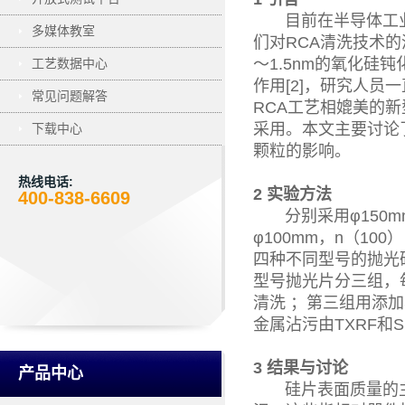
目前在半导体工业生
多媒体教室
们对RCA清洗技术的
～1.5nm的氧化硅钝
工艺数据中心
作用[2]，研究人员
常见问题解答
RCA工艺相媲美的新
采用。本文主要讨论
下载中心
颗粒的影响。
热线电话:
2 实验方法
400-838-6609
分别采用φ150mm，p
φ100mm，n（100），
四种不同型号的抛光
型号抛光片分三组，
清洗 ；第三组用添加
金属沾污由TXRF和S
3 结果与讨论
产品中心
硅片表面质量的主要